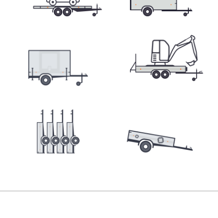
Car transporters
MultiTransporters VZ O