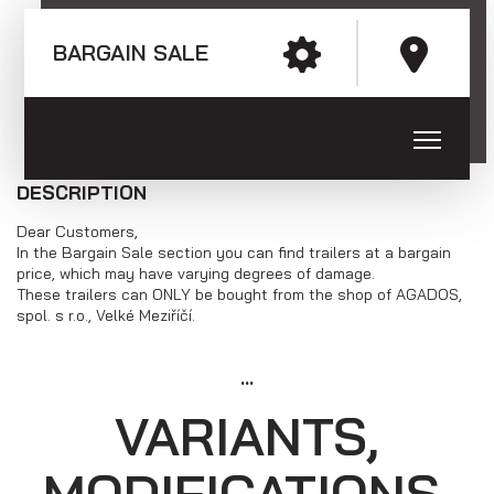
Tel: +420 566 653 311
Fax: +420 566 653 368
BARGAIN SALE
E-mail: obchod@agados.cz
Trailers with the wheels along the
loading platform (sheet metal side
boards)
Follow us
DESCRIPTION
Dear Customers,
In the Bargain Sale section you can find trailers at a bargain
price, which may have varying degrees of damage.
These trailers can ONLY be bought from the shop of AGADOS,
spol. s r.o., Velké Meziříčí.
...
VARIANTS,
MODIFICATIONS,
Trailers with the wheels along the