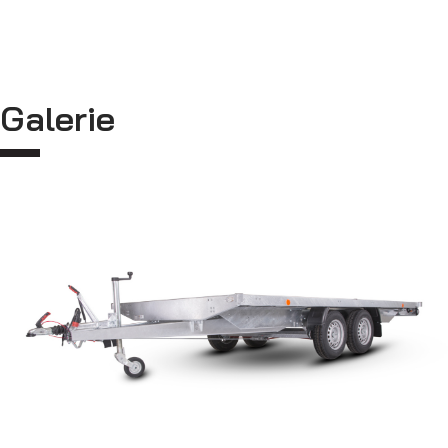
Galerie
Sklápěcí přívěsy