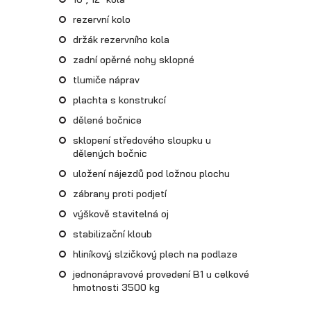
rezervní kolo
držák rezervního kola
zadní opěrné nohy sklopné
tlumiče náprav
Přepravníky minibagrů
plachta s konstrukcí
dělené bočnice
sklopení středového sloupku u
dělených bočnic
uložení nájezdů pod ložnou plochu
zábrany proti podjetí
výškově stavitelná oj
stabilizační kloub
hliníkový slzičkový plech na podlaze
jednonápravové provedení B1 u celkové
hmotnosti 3500 kg