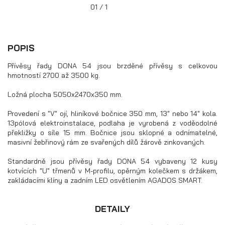
01 / 1
POPIS
Přívěsy řady DONA 54 jsou brzděné přívěsy s celkovou
hmotností 2700 až 3500 kg.
Ložná plocha 5050x2470x350 mm.
Provedení s "V" ojí, hliníkové bočnice 350 mm, 13" nebo 14" kola.
13pólová elektroinstalace, podlaha je vyrobená z voděodolné
překližky o síle 15 mm. Bočnice jsou sklopné a odnímatelné,
masivní žebřinový rám ze svařených dílů žárově zinkovaných.
Přívěsy s koly pod ložnou plochou
Standardně jsou přívěsy řady DONA 54 vybaveny 12 kusy
(hliníkové a plechové bočnice)
kotvících "U" třmenů v M-profilu, opěrným kolečkem s držákem,
zakládacími klíny a zadním LED osvětlením AGADOS SMART.
DETAILY