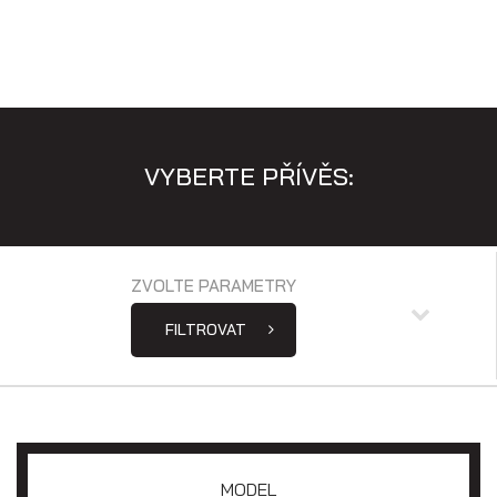
Skladové přívěsy
VYBERTE PŘÍVĚS:
ZVOLTE PARAMETRY
FILTROVAT
Výprodej
MODEL