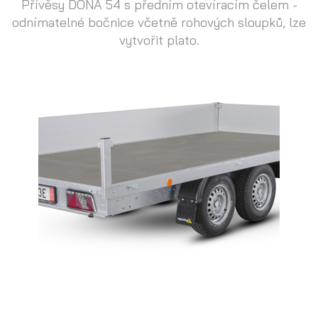
Přívěsy DONA 54 s předním otevíracím čelem -
odnímatelné bočnice včetně rohových sloupků, lze
vytvořit plato.
Přepravníky motocyklů