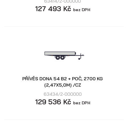
63414/2-000000
127 493 Kč
bez DPH
PŘÍVĚS DONA 54 B2 + POČ, 2700 KG
(2,47X5,0M) /CZ
63434/2-000000
129 536 Kč
bez DPH