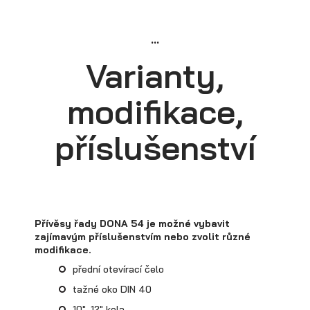
...
Varianty,
modifikace,
příslušenství
Skříňové přívěsy
Přívěsy řady DONA 54 je možné vybavit
zajímavým příslušenstvím nebo zvolit různé
modifikace.
přední otevírací čelo
tažné oko DIN 40
10", 12" kola