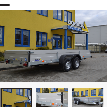
Přepravníky aut
Multipřepravníky VZ O
Přívěs Big Size