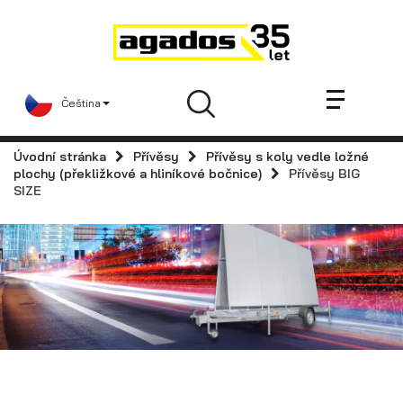
Novinky a články
Přívěsy
Prodejci
Čeština
Kontakt
AGA KIT
Úvodní stránka
Přívěsy
Přívěsy s koly vedle ložné
Videa
plochy (překližkové a hliníkové bočnice)
Přívěsy BIG
SIZE
AGADOS
Náhradní díly
Servis
Skladové přívěsy
Praktické informace
Kariéra
Navštivte nás