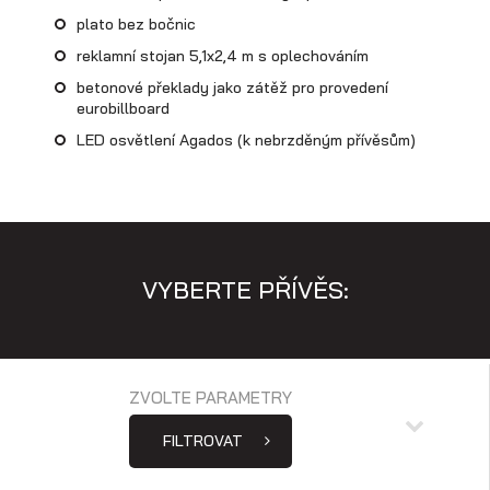
Skladové přívěsy
plato bez bočnic
reklamní stojan 5,1x2,4 m s oplechováním
betonové překlady jako zátěž pro provedení
eurobillboard
LED osvětlení Agados (k nebrzděným přívěsům)
VYBERTE PŘÍVĚS:
Výprodej
ZVOLTE PARAMETRY
FILTROVAT