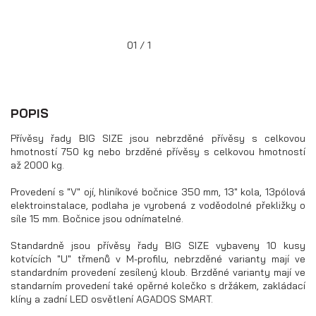
01 / 1
POPIS
Přívěsy řady BIG SIZE jsou nebrzděné přívěsy s celkovou
hmotností 750 kg nebo brzděné přívěsy s celkovou hmotností
až 2000 kg.
Provedení s "V" ojí, hliníkové bočnice 350 mm, 13" kola, 13pólová
elektroinstalace, podlaha je vyrobená z voděodolné překližky o
síle 15 mm. Bočnice jsou odnímatelné.
Přívěsy s koly pod ložnou plochou
(hliníkové a plechové bočnice)
Standardně jsou přívěsy řady BIG SIZE vybaveny 10 kusy
kotvících "U" třmenů v M-profilu, nebrzděné varianty mají ve
standardním provedení zesílený kloub. Brzděné varianty mají ve
standarním provedení také opěrné kolečko s držákem, zakládací
klíny a zadní LED osvětlení AGADOS SMART.