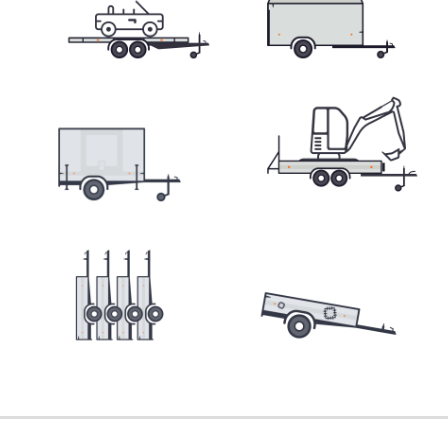
Přepravníky minibagrů