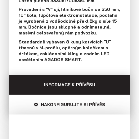
Ložná plocha 3330x1700x350 mm.
Průmyslová 2081, 594 01 Velké Meziříčí
Provedení s "V" ojí, hliníkové bočnice 350 mm,
Tel: +420 566 653 311
10" kola, 13pólová elektroinstalace, podlaha
Přívěsy s koly vedle ložné plochy
Fax: +420 566 653 368
je vyrobená z voděodolné překližky o síle 15
(plechové bočnice)
E-mail: obchod@agados.cz
mm. Bočnice jsou sklopné a odnímatelné,
masivní celosvařený rám podvozku.
Standardně vybaven 8 kusy kotvících "U"
Sledujte nás
třmenů v M-profilu, opěrným kolečkem s
držákem, zakládacími klíny a zadním LED
osvětlením AGADOS SMART.
INFORMACE K PŘÍVĚSU
NAKONFIGURUJTE SI PŘÍVĚS
Přívěsy s koly vedle ložné plochy
(překližkové a hliníkové bočnice)