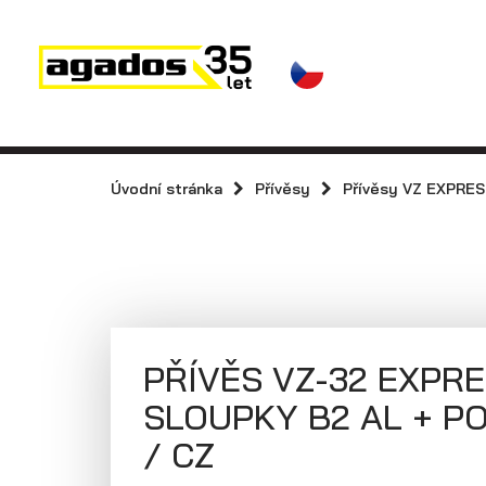
Novinky a články
Přívěsy
Prodejci
Kontakt
AGA KIT
Přívěsy s koly
vedle ložné
Úvodní stránka
Přívěsy
Přívěsy VZ EXPRE
Videa
plochy
(plechové
AGADOS
bočnice)
PŘÍVĚS VZ-32 EXPR
SLOUPKY B2 AL + PO
/ CZ