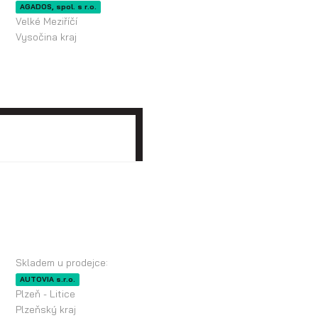
AGADOS, spol. s r.o.
Velké Meziříčí
Vysočina kraj
Skladem u prodejce:
AUTOVIA s.r.o.
Plzeň - Litice
Plzeňský kraj