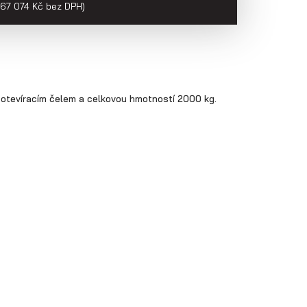
(67 074 Kč bez DPH)
 otevíracím čelem a celkovou hmotností 2000 kg.