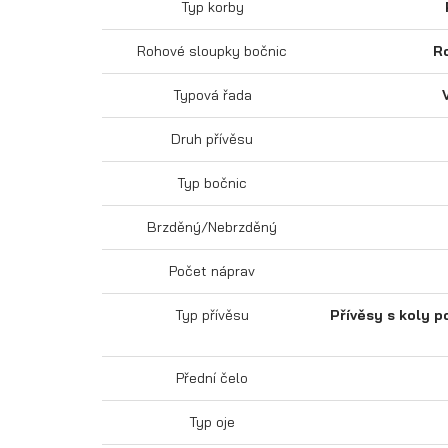
Typ korby
Rohové sloupky bočnic
R
Typová řada
Druh přívěsu
Typ bočnic
Brzděný/Nebrzděný
Počet náprav
Typ přívěsu
Přívěsy s koly p
Přední čelo
Typ oje