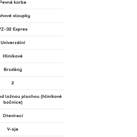
Pevná korba
ohové sloupky
VZ-32 Expres
Univerzální
Hliníkové
Brzděný
2
od ložnou plochou (hliníkové
bočnice)
Otevírací
V-oje