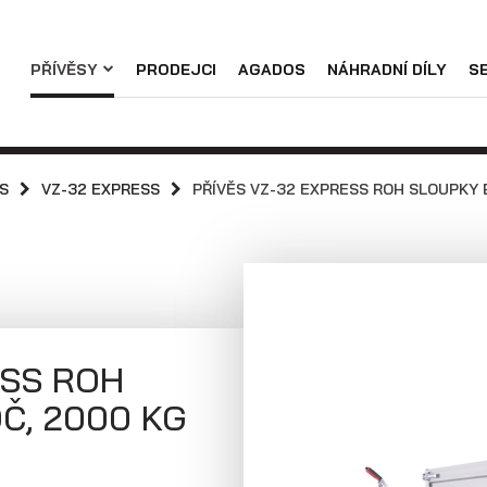
Náhradní díly
PŘÍVĚSY
PRODEJCI
AGADOS
NÁHRADNÍ DÍLY
S
Servis
Skladové přívěsy
Praktické informace
Přívěsy s koly
Přívěsy s koly
vedle ložné
pod ložnou
SS
VZ-32 EXPRESS
PŘÍVĚS VZ-32 EXPRESS ROH SLOUPKY B
Kariéra
plochy
plochou
(překližkové a
(hliníkové a
hliníkové
plechové
bočnice)
bočnice)
ESS ROH
Č, 2000 KG