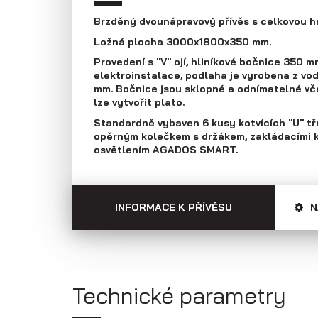
Přepravníky aut
Multipřepravníky
Brzděný dvounápravový přívěs s celkovou h
VZ O
Ložná plocha 3000x1800x350 mm.
Provedení s "V" ojí, hliníkové bočnice 350 mm
elektroinstalace, podlaha je vyrobena z vod
mm. Bočnice jsou sklopné a odnímatelné vč
lze vytvořit plato.
Standardně vybaven 6 kusy kotvících "U" tř
opěrným kolečkem s držákem, zakládacími k
osvětlením AGADOS SMART.
INFORMACE K PŘÍVĚSU
N
Technické parametry