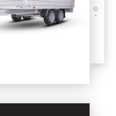
Skladové
Výprodej
přívěsy