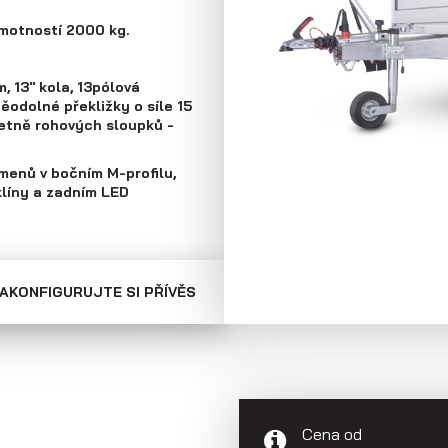
Skříňové přívěsy
Přepravníky
motností 2000 kg.
minibagrů
, 13" kola, 13pólová
ěodolné překližky o síle 15
etně rohových sloupků -
menů v bočním M-profilu,
líny a zadním LED
AKONFIGURUJTE SI PŘÍVĚS
Cena od