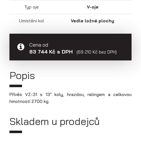
Přepravníky aut
Typ oje
V-oje
Umístění kol
Vedle ložné plochy
Cena od
83 744 Kč s DPH
(69 210 Kč bez DPH)
Popis
Přívěs VZ-31 s 13" koly, hrazdou, relingem a celkovou
hmotností 2700 kg.
Multipřepravníky VZ O
Skladem u prodejců