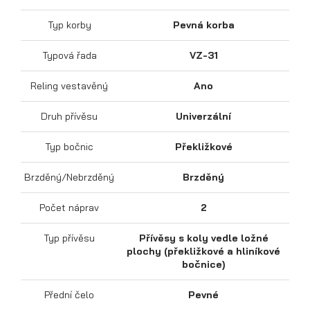
Typ korby
Pevná korba
Typová řada
VZ-31
Sklápěcí přívěsy
Reling vestavěný
Ano
Druh přívěsu
Univerzální
Typ bočnic
Překližkové
Brzděný/Nebrzděný
Brzděný
Počet náprav
2
Typ přívěsu
Přívěsy s koly vedle ložné
plochy (překližkové a hliníkové
bočnice)
Přední čelo
Pevné