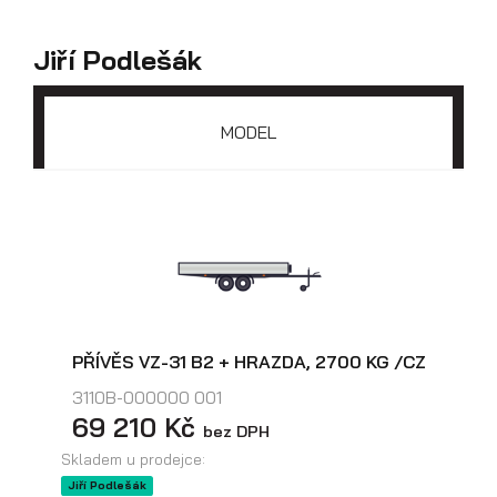
Jiří Podlešák
MODEL
Skříňové přívěsy
PŘÍVĚS VZ-31 B2 + HRAZDA, 2700 KG /CZ
3110B-000000 001
69 210 Kč
bez DPH
Skladem u prodejce:
Jiří Podlešák