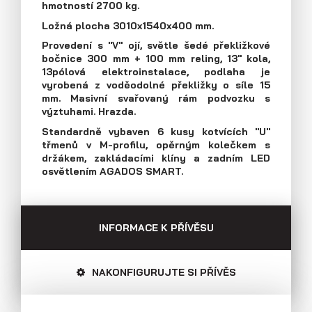
hmotností 2700 kg.
Průmyslová 2081, 594 01 Velké Meziříčí
Ložná plocha 3010x1540x400 mm.
Tel: +420 566 653 311
Přívěsy s koly vedle ložné plochy
Fax: +420 566 653 368
Provedení s "V" ojí, světle šedé překližkové
(plechové bočnice)
bočnice 300 mm + 100 mm reling, 13" kola,
E-mail: obchod@agados.cz
13pólová elektroinstalace, podlaha je
vyrobená z voděodolné překližky o síle 15
mm. Masivní svařovaný rám podvozku s
Sledujte nás
výztuhami. Hrazda.
Standardně vybaven 6 kusy kotvících "U"
třmenů v M-profilu, opěrným kolečkem s
držákem, zakládacími klíny a zadním LED
osvětlením AGADOS SMART.
INFORMACE K PŘÍVĚSU
NAKONFIGURUJTE SI PŘÍVĚS
Přívěsy s koly vedle ložné plochy
(překližkové a hliníkové bočnice)