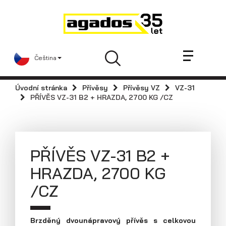
Novinky a články
Přívěsy
Prodejci
Čeština
Kontakt
AGA KIT
Úvodní stránka
Přívěsy
Přívěsy VZ
VZ-31
Videa
PŘÍVĚS VZ-31 B2 + HRAZDA, 2700 KG /CZ
AGADOS
Náhradní díly
Servis
PŘÍVĚS VZ-31 B2 +
Skladové přívěsy
HRAZDA, 2700 KG
Praktické informace
/CZ
Kariéra
Navštivte nás
Brzděný dvounápravový přívěs s celkovou