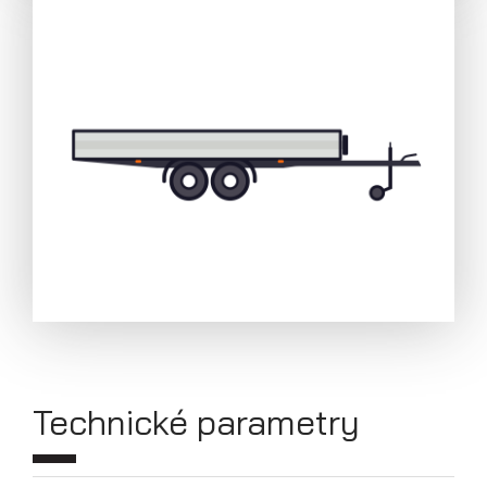
Přívěsy s koly pod ložnou plochou
(hliníkové a plechové bočnice)
Technické parametry