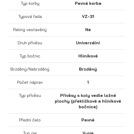
Typ korby
Pevná korba
Typová řada
VZ-31
Reling vestavěný
Ne
Sklápěcí přívěsy
Druh přívěsu
Univerzální
Typ bočnic
Hliníkové
Brzděný/Nebrzděný
Brzděný
Počet náprav
1
Typ přívěsu
Přívěsy s koly vedle ložné
plochy (překližkové a hliníkové
bočnice)
Přední čelo
Pevné
Typ oje
V-oje