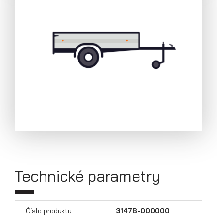
Přívěsy s koly pod ložnou plochou
(hliníkové a plechové bočnice)
Technické parametry
Číslo produktu
3147B-000000