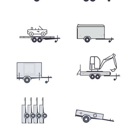
Přepravníky minibagrů