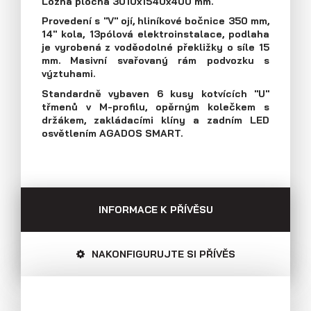
Ložná plocha 3010x1540x400 mm.
Průmyslová 2081, 594 01 Velké Meziříčí
Provedení s "V" ojí, hliníkové bočnice 350 mm,
Tel: +420 566 653 311
14" kola, 13pólová elektroinstalace, podlaha
Přívěsy s koly vedle ložné plochy
Fax: +420 566 653 368
je vyrobená z voděodolné překližky o síle 15
(plechové bočnice)
E-mail: obchod@agados.cz
mm. Masivní svařovaný rám podvozku s
výztuhami.
Standardně vybaven 6 kusy kotvících "U"
Sledujte nás
třmenů v M-profilu, opěrným kolečkem s
držákem, zakládacími klíny a zadním LED
osvětlením AGADOS SMART.
INFORMACE K PŘÍVĚSU
NAKONFIGURUJTE SI PŘÍVĚS
Přívěsy s koly vedle ložné plochy
(překližkové a hliníkové bočnice)