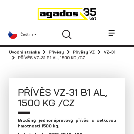
Novinky a články
Přívěsy
Prodejci
Čeština
Kontakt
AGA KIT
Úvodní stránka
Přívěsy
Přívěsy VZ
VZ-31
Videa
PŘÍVĚS VZ-31 B1 AL, 1500 KG /CZ
AGADOS
Náhradní díly
Servis
PŘÍVĚS VZ-31 B1 AL,
Skladové přívěsy
1500 KG /CZ
Praktické informace
Kariéra
Brzděný jednonápravový přívěs s celkovou
hmotností 1500 kg.
Navštivte nás