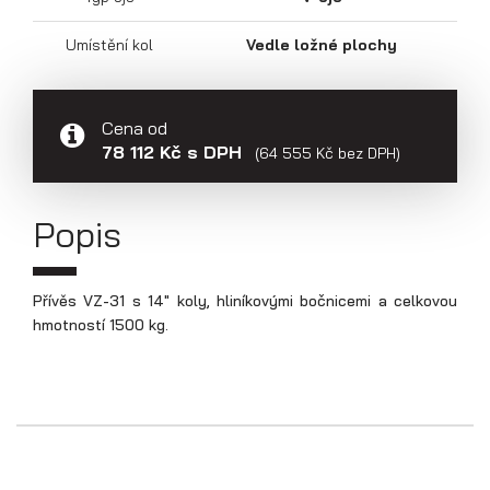
Přepravníky aut
Umístění kol
Vedle ložné plochy
Cena od
78 112 Kč s DPH
(64 555 Kč bez DPH)
Popis
Přívěs VZ-31 s 14" koly, hliníkovými bočnicemi a celkovou
hmotností 1500 kg.
Multipřepravníky VZ O