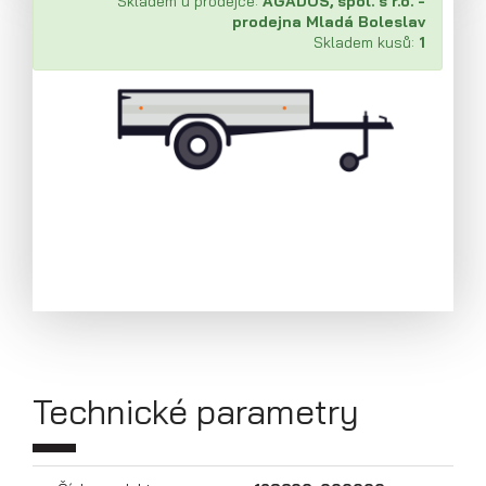
Skladem u prodejce:
AGADOS, spol. s r.o. -
prodejna Mladá Boleslav
Skladem kusů:
1
Přívěsy s koly pod ložnou plochou
(hliníkové a plechové bočnice)
Technické parametry