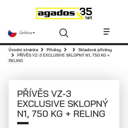
Novinky a články
Přívěsy
Prodejci
Čeština
Kontakt
AGA KIT
Úvodní stránka
Přívěsy
Skladové přívěsy
Videa
PŘÍVĚS VZ-3 EXCLUSIVE SKLOPNÝ N1, 750 KG +
RELING
AGADOS
Náhradní díly
Servis
PŘÍVĚS VZ-3
Skladové přívěsy
EXCLUSIVE SKLOPNÝ
Praktické informace
N1, 750 KG + RELING
Kariéra
Navštivte nás