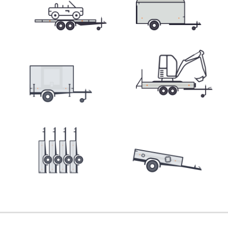
Přepravníky minibagrů