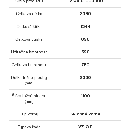
Číslo produktu
12S300-000000
Celková délka
3060
Celková šířka
1544
Celková výška
890
Užitečná hmotnost
590
Celková hmotnost
750
Přepravníky motocyklů
Délka ložné plochy
2060
(mm)
Šířka ložné plochy
1100
(mm)
Typ korby
Sklopná korba
Typová řada
VZ-3 E