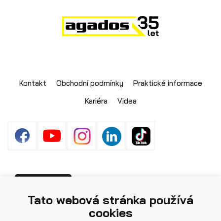
Skladové přívěsy
Kontakt
Obchodní podmínky
Praktické informace
Kariéra
Videa
Výprodej
Fotografie použité na webu mohou být
PŘIHLÁŠENÍ
Tato webová stránka používá
ilustrační.
cookies