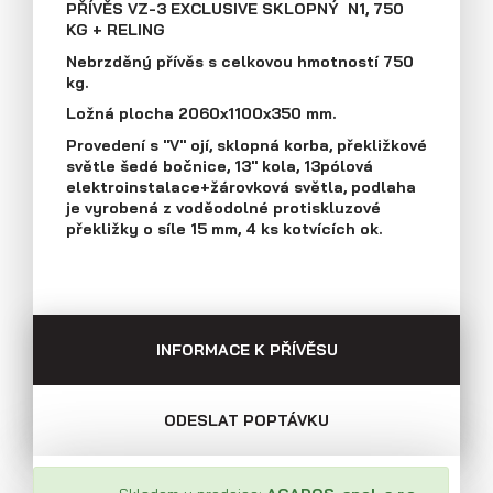
PŘÍVĚS VZ-3 EXCLUSIVE SKLOPNÝ N1, 750
Průmyslová 2081, 594 01 Velké Meziříčí
KG + RELING
Tel: +420 566 653 311
Přívěsy s koly vedle ložné plochy
Nebrzděný přívěs s celkovou hmotností 750
Fax: +420 566 653 368
(plechové bočnice)
kg.
E-mail: obchod@agados.cz
Ložná plocha 2060x1100x350 mm.
Provedení s "V" ojí, sklopná korba, překližkové
Sledujte nás
světle šedé bočnice, 13" kola, 13pólová
elektroinstalace+žárovková světla, podlaha
je vyrobená z voděodolné protiskluzové
překližky o síle 15 mm, 4 ks kotvících ok.
INFORMACE K PŘÍVĚSU
ODESLAT POPTÁVKU
Přívěsy s koly vedle ložné plochy
(překližkové a hliníkové bočnice)