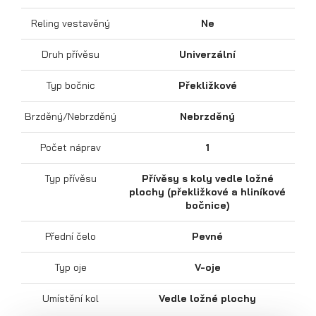
Reling vestavěný
Ne
Druh přívěsu
Univerzální
Sklápěcí přívěsy
Typ bočnic
Překližkové
Brzděný/Nebrzděný
Nebrzděný
Počet náprav
1
Typ přívěsu
Přívěsy s koly vedle ložné
plochy (překližkové a hliníkové
bočnice)
Přední čelo
Pevné
Typ oje
V-oje
Umístění kol
Vedle ložné plochy