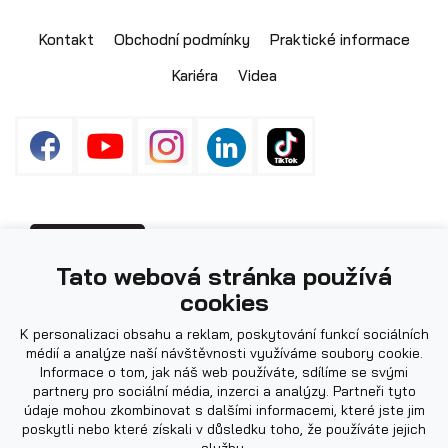
Skladové přívěsy
Kontakt
Obchodní podmínky
Praktické informace
Kariéra
Videa
Fotografie použité na webu mohou být
PŘIHLÁŠENÍ
Tato webová stránka používá
ilustrační.
cookies
K personalizaci obsahu a reklam, poskytování funkcí sociálních
Výprodej
médií a analýze naší návštěvnosti využíváme soubory cookie.
Informace o tom, jak náš web používáte, sdílíme se svými
partnery pro sociální média, inzerci a analýzy. Partneři tyto
údaje mohou zkombinovat s dalšími informacemi, které jste jim
poskytli nebo které získali v důsledku toho, že používáte jejich
služby.