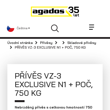
Novinky a články
Přívěsy
Prodejci
Čeština
Kontakt
AGA KIT
Úvodní stránka
Přívěsy
Skladové přívěsy
Videa
PŘÍVĚS VZ-3 EXCLUSIVE N1 + POČ, 750 KG
AGADOS
Náhradní díly
Servis
PŘÍVĚS VZ-3
Skladové přívěsy
EXCLUSIVE N1 + POČ,
Praktické informace
750 KG
Kariéra
Navštivte nás
Nebrzděný přívěs s celkovou hmotností 750