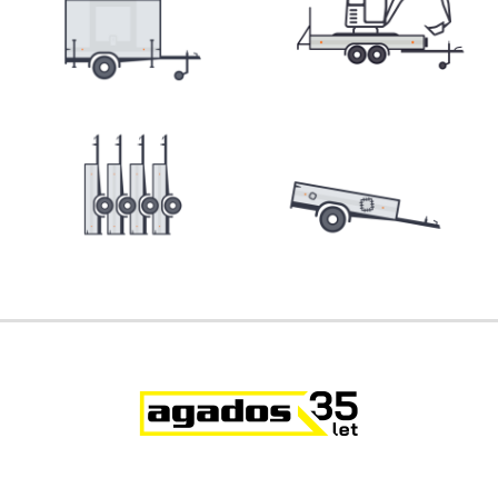
Přepravníky minibagrů