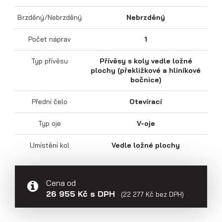
Brzděný/Nebrzděný
Nebrzděný
Počet náprav
1
Sklápěcí přívěsy
Typ přívěsu
Přívěsy s koly vedle ložné
plochy (překližkové a hliníkové
bočnice)
Přední čelo
Otevírací
Typ oje
V-oje
Umístění kol
Vedle ložné plochy
Cena od
26 955 Kč s DPH
(22 277 Kč bez DPH)