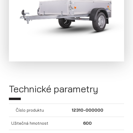
Technické parametry
Přívěsy s koly pod ložnou plochou
(hliníkové a plechové bočnice)
Číslo produktu
12310-000000
Užitečná hmotnost
600