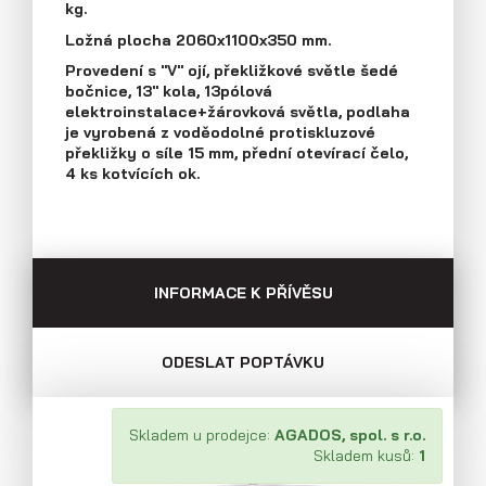
kg.
Průmyslová 2081, 594 01 Velké Meziříčí
Ložná plocha 2060x1100x350 mm.
Tel: +420 566 653 311
Přívěsy s koly vedle ložné plochy
Fax: +420 566 653 368
Provedení s "V" ojí, překližkové světle šedé
(plechové bočnice)
bočnice, 13" kola, 13pólová
E-mail: obchod@agados.cz
elektroinstalace+žárovková světla, podlaha
je vyrobená z voděodolné protiskluzové
překližky o síle 15 mm, přední otevírací čelo,
Sledujte nás
4 ks kotvících ok.
INFORMACE K PŘÍVĚSU
ODESLAT POPTÁVKU
Skladem u prodejce:
AGADOS, spol. s r.o.
Přívěsy s koly vedle ložné plochy
Skladem kusů:
1
(překližkové a hliníkové bočnice)