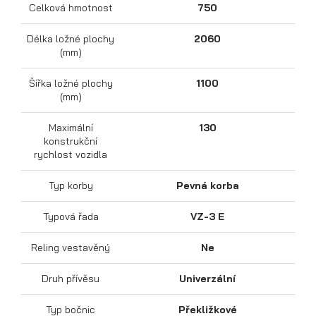
Celková hmotnost
750
Délka ložné plochy
2060
(mm)
Šířka ložné plochy
1100
(mm)
Maximální
130
konstrukční
rychlost vozidla
Přepravníky motocyklů
Typ korby
Pevná korba
Typová řada
VZ-3 E
Reling vestavěný
Ne
Druh přívěsu
Univerzální
Typ bočnic
Překližkové