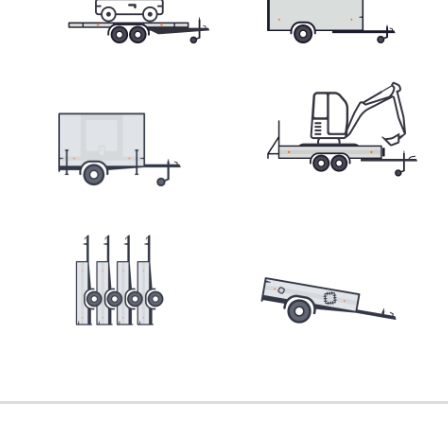
Přepravníky minibagrů