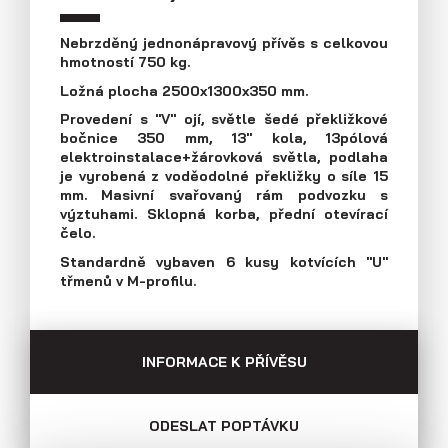
Průmyslová 2081, 594 01 Velké Meziříčí
Tel: +420 566 653 311
Nebrzděný jednonápravový přívěs s celkovou
Přívěsy s koly vedle ložné plochy
hmotností 750 kg.
Fax: +420 566 653 368
(plechové bočnice)
E-mail: obchod@agados.cz
Ložná plocha 2500x1300x350 mm.
Provedení s "V" ojí, světle šedé překližkové
bočnice 350 mm, 13" kola, 13pólová
Sledujte nás
elektroinstalace+žárovková světla, podlaha
je vyrobená z voděodolné překližky o síle 15
mm. Masivní svařovaný rám podvozku s
výztuhami. Sklopná korba, přední otevírací
čelo.
Standardně vybaven 6 kusy kotvících "U"
třmenů v M-profilu.
INFORMACE K PŘÍVĚSU
Přívěsy s koly vedle ložné plochy
ODESLAT POPTÁVKU
(překližkové a hliníkové bočnice)