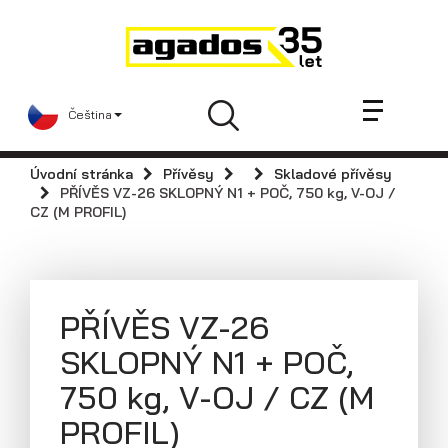
Novinky a články
Přívěsy
Prodejci
Čeština
Kontakt
AGA KIT
Úvodní stránka
Přívěsy
Skladové přívěsy
Videa
PŘÍVĚS VZ-26 SKLOPNÝ N1 + POČ, 750 kg, V-OJ /
CZ (M PROFIL)
AGADOS
Náhradní díly
Servis
PŘÍVĚS VZ-26
Skladové přívěsy
SKLOPNÝ N1 + POČ,
Praktické informace
750 kg, V-OJ / CZ (M
Kariéra
PROFIL)
Navštivte nás