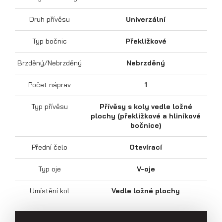
Druh přívěsu
Univerzální
Typ bočnic
Překližkové
Sklápěcí přívěsy
Brzděný/Nebrzděný
Nebrzděný
Počet náprav
1
Typ přívěsu
Přívěsy s koly vedle ložné
plochy (překližkové a hliníkové
bočnice)
Přední čelo
Otevírací
Typ oje
V-oje
Umístění kol
Vedle ložné plochy