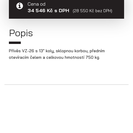
Přepravníky aut
Cena od
34 546 Kč s DPH
(28 550 Kč bez DPH)
Popis
Přívěs VZ-26 s 13" koly, sklopnou korbou, předním
otevíracím čelem a celkovou hmotností 750 kg.
Multipřepravníky VZ O