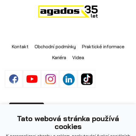
Skladové přívěsy
Kontakt
Obchodní podmínky
Praktické informace
Kariéra
Videa
Výprodej
Fotografie použité na webu mohou být
PŘIHLÁŠENÍ
Tato webová stránka používá
ilustrační.
cookies
K personalizaci obsahu a reklam, poskytování funkcí sociálních