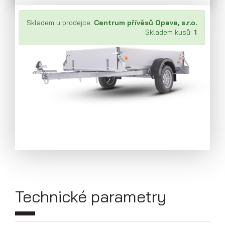
Skladem u prodejce:
Centrum přívěsů Opava, s.r.o.
Skladem kusů:
1
Přívěsy s koly pod ložnou plochou
(hliníkové a plechové bočnice)
Technické parametry