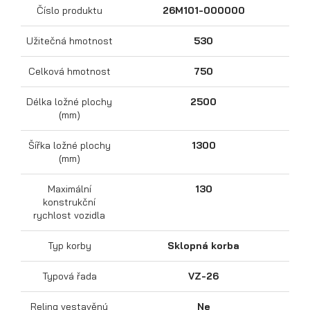
Číslo produktu
26M101-000000
Užitečná hmotnost
530
Celková hmotnost
750
Délka ložné plochy
2500
(mm)
Šířka ložné plochy
1300
Přepravníky motocyklů
(mm)
Maximální
130
konstrukční
rychlost vozidla
Typ korby
Sklopná korba
Typová řada
VZ-26
Reling vestavěný
Ne