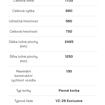
Celková šířka
1705
Celková výška
980
Užitečná hmotnost
560
Celková hmotnost
750
Délka ložné plochy
2495
(mm)
Přepravníky motocyklů
Šířka ložné plochy
1250
(mm)
Maximální
130
konstrukční
rychlost vozidla
Typ korby
Pevná korba
Typová řada
VZ-26 Exclusive