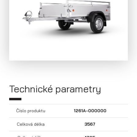
Technické parametry
Přívěsy s koly pod ložnou plochou
(hliníkové a plechové bočnice)
Číslo produktu
1261A-000000
Celková délka
3567