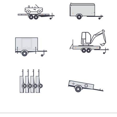
Přepravníky minibagrů