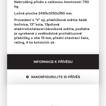
Nebrzděný přívěs s celkovou hmotností 750
Průmyslová 2081, 594 01 Velké Meziříčí
kg.
Tel: +420 566 653 311
Přívěsy s koly vedle ložné plochy
Ložná plocha 2495x1250x350 mm.
Fax: +420 566 653 368
(plechové bočnice)
Provedení s "V" ojí, překližkové světle šedé
E-mail: obchod@agados.cz
bočnice, 13" kola, 13pólová
elektroinstalace+žárovková světla, podlaha
je vyrobená z voděodolné protiskluzové
Sledujte nás
překližky o síle 15 mm, přední otevírací čelo,
reling, 4 ks kotvících ok.
INFORMACE K PŘÍVĚSU
NAKONFIGURUJTE SI PŘÍVĚS
Přívěsy s koly vedle ložné plochy
(překližkové a hliníkové bočnice)