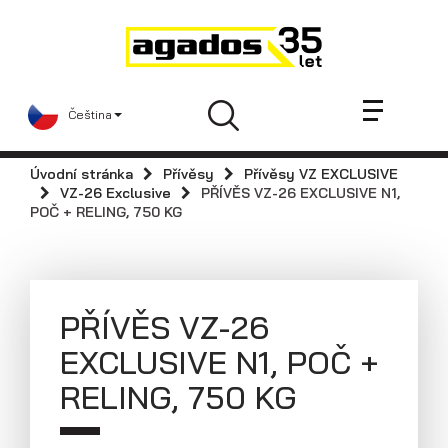
Novinky a články
Přívěsy
Prodejci
Čeština
Kontakt
AGA KIT
Úvodní stránka
Přívěsy
Přívěsy VZ EXCLUSIVE
Videa
VZ-26 Exclusive
PŘÍVĚS VZ-26 EXCLUSIVE N1,
POČ + RELING, 750 KG
AGADOS
Náhradní díly
Servis
PŘÍVĚS VZ-26
Skladové přívěsy
EXCLUSIVE N1, POČ +
Praktické informace
RELING, 750 KG
Kariéra
Navštivte nás