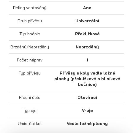
Reling vestavěný
Ano
Druh přívěsu
Univerzální
Typ bočnic
Překližkové
Sklápěcí přívěsy
Brzděný/Nebrzděný
Nebrzděný
Počet náprav
1
Typ přívěsu
Přívěsy s koly vedle ložné
plochy (překližkové a hliníkové
bočnice)
Přední čelo
Otevírací
Typ oje
V-oje
Umístění kol
Vedle ložné plochy