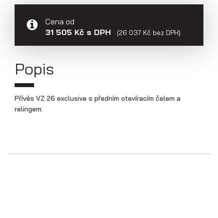
Přepravníky aut
Cena od
31 505 Kč s DPH
(26 037 Kč bez DPH)
Popis
Přívěs VZ 26 exclusive s předním otevíracím čelem a
relingem.
Multipřepravníky VZ O