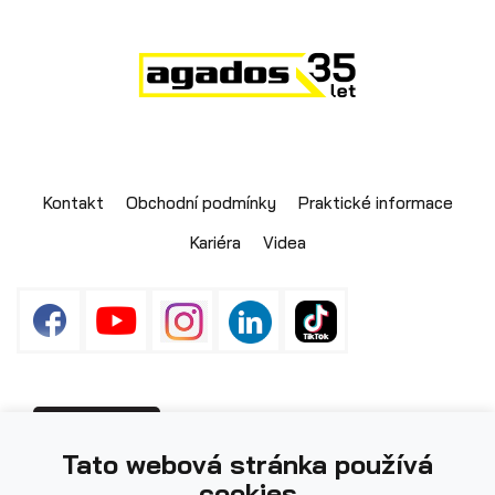
Skladové přívěsy
Kontakt
Obchodní podmínky
Praktické informace
Kariéra
Videa
Výprodej
Fotografie použité na webu mohou být
PŘIHLÁŠENÍ
Tato webová stránka používá
ilustrační.
cookies