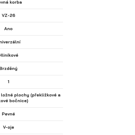
vná korba
VZ-26
Ano
niverzální
Hliníkové
Brzděný
1
 ložné plochy (překližkové a
kové bočnice)
Pevné
V-oje