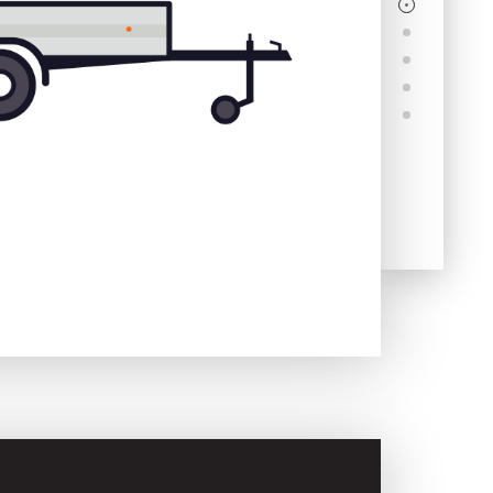
Skladové
Výprodej
přívěsy