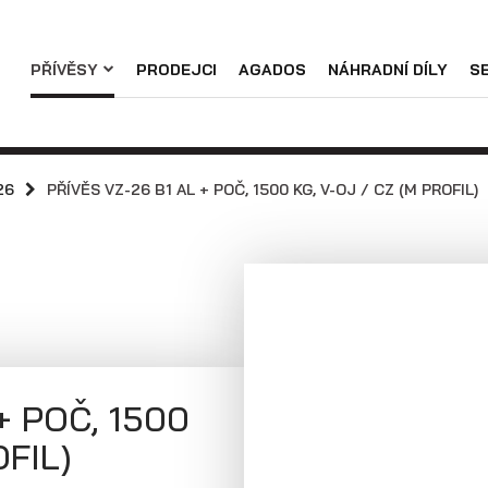
Náhradní díly
PŘÍVĚSY
PRODEJCI
AGADOS
NÁHRADNÍ DÍLY
S
Servis
Skladové přívěsy
Praktické informace
Přívěsy s koly
Přívěsy s koly
vedle ložné
pod ložnou
26
PŘÍVĚS VZ-26 B1 AL + POČ, 1500 KG, V-OJ / CZ (M PROFIL)
Kariéra
plochy
plochou
(překližkové a
(hliníkové a
hliníkové
plechové
bočnice)
bočnice)
+ POČ, 1500
OFIL)