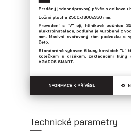
Přepravníky aut
Multipřepravníky
Brzděný jednonápravový přívěs s celkovou 
VZ O
Ložná plocha 2500x1300x350 mm.
Provedení s "V" ojí, hliníkové bočnice 3
elektroinstalace, podlaha je vyrobená z vod
mm. Masivní svařovaný rám podvozku s vý
čelo.
Standardně vybaven 6 kusy kotvících "U" t
kolečkem s držákem, zakládacími klíny
AGADOS SMART.
INFORMACE K PŘÍVĚSU
N
Technické parametry