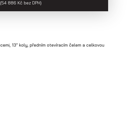
(54 886 Kč bez DPH)
icemi, 13" koly, předním otevíracím čelem a celkovou