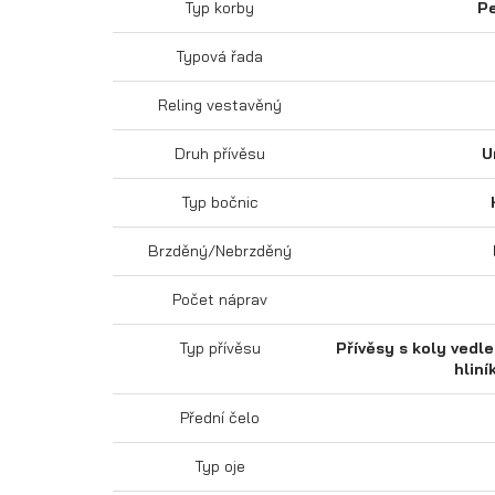
Typ korby
Pe
Typová řada
Reling vestavěný
Druh přívěsu
U
Typ bočnic
Brzděný/Nebrzděný
Počet náprav
Typ přívěsu
Přívěsy s koly vedle
hliní
Přední čelo
Typ oje