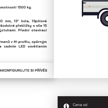
Skříňové přívěsy
Přepravníky
hmotností 1500 kg.
minibagrů
50 mm, 13" kola, 13pólová
ěodolné překližky o síle 15
ztuhami. Přední otevírací
řmenů v M-profilu, opěrným
 a zadním LED osvětlením
AKONFIGURUJTE SI PŘÍVĚS
Cena od