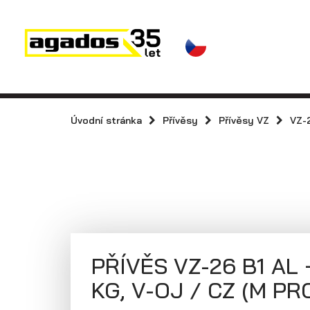
Novinky a články
Přívěsy
Prodejci
Kontakt
AGA KIT
Přívěsy s koly
vedle ložné
Úvodní stránka
Přívěsy
Přívěsy VZ
VZ-
Videa
plochy
(plechové
AGADOS
bočnice)
PŘÍVĚS VZ-26 B1 AL 
KG, V-OJ / CZ (M PR