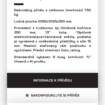
Průmyslová 2081, 594 01 Velké Meziříčí
Tel: +420 566 653 311
Nebrzděný přívěs s celkovou hmotností 750
Přívěsy s koly vedle ložné plochy
kg.
Fax: +420 566 653 368
(plechové bočnice)
E-mail: obchod@agados.cz
Ložná plocha 2060x1095x350 mm.
Provedení s trubkovou ojí, hliníkové bočnice
350 mm, 13" kola, 13pólová
Sledujte nás
elektroinstalace+žárovková světla, podlaha
je vyrobená z voděodolné překližky o síle 15
mm. Masivní svařovaný rám podvozku s
výztuhami. Přední otevírací čelo, reling.
Standardně vybaven 6 kusy kotvících "U"
třmenů v M-profilu.
INFORMACE K PŘÍVĚSU
NAKONFIGURUJTE SI PŘÍVĚS
Přívěsy s koly vedle ložné plochy
(překližkové a hliníkové bočnice)