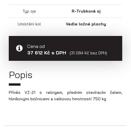
Přepravníky aut
Typ oje
R-Trubková oj
Umístění kol
Vedle ložné plochy
Cena od
37 612 Kč s DPH
(31 084 Kč bez DPH)
Popis
Přívěs VZ-21 s relingem, předním otevíracím čelem,
hliníkovými bočnicemi a celkovou hmotností 750 kg.
Multipřepravníky VZ O