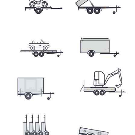
Přepravníky minibagrů