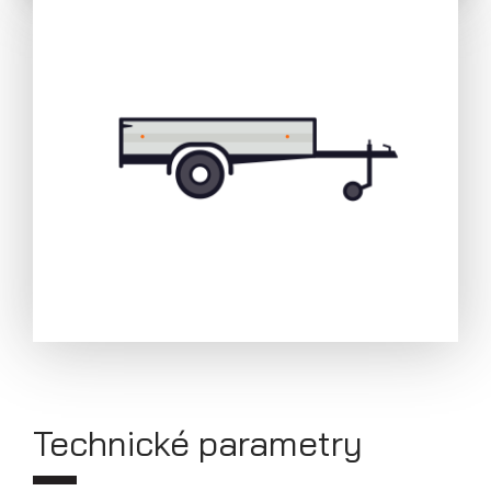
Přívěsy s koly pod ložnou plochou
(hliníkové a plechové bočnice)
Technické parametry