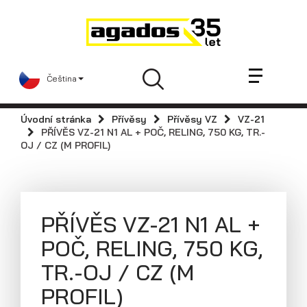
Novinky a články
Přívěsy
Prodejci
Čeština
Kontakt
AGA KIT
Úvodní stránka
Přívěsy
Přívěsy VZ
VZ-21
Videa
PŘÍVĚS VZ-21 N1 AL + POČ, RELING, 750 KG, TR.-
OJ / CZ (M PROFIL)
AGADOS
Náhradní díly
Servis
PŘÍVĚS VZ-21 N1 AL +
Skladové přívěsy
POČ, RELING, 750 KG,
Praktické informace
TR.-OJ / CZ (M
Kariéra
PROFIL)
Navštivte nás