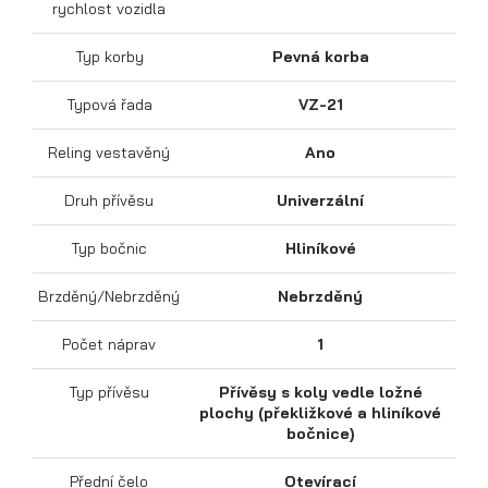
rychlost vozidla
Typ korby
Pevná korba
Typová řada
VZ-21
Sklápěcí přívěsy
Reling vestavěný
Ano
Druh přívěsu
Univerzální
Typ bočnic
Hliníkové
Brzděný/Nebrzděný
Nebrzděný
Počet náprav
1
Typ přívěsu
Přívěsy s koly vedle ložné
plochy (překližkové a hliníkové
bočnice)
Přední čelo
Otevírací