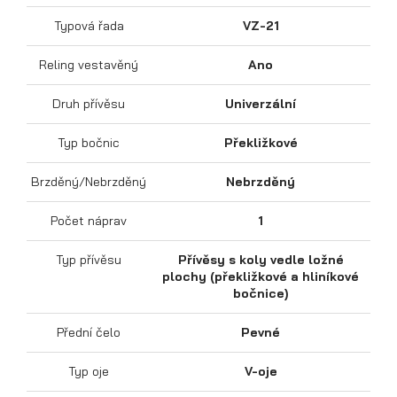
Typová řada
VZ-21
Reling vestavěný
Ano
Sklápěcí přívěsy
Druh přívěsu
Univerzální
Typ bočnic
Překližkové
Brzděný/Nebrzděný
Nebrzděný
Počet náprav
1
Typ přívěsu
Přívěsy s koly vedle ložné
plochy (překližkové a hliníkové
bočnice)
Přední čelo
Pevné
Typ oje
V-oje