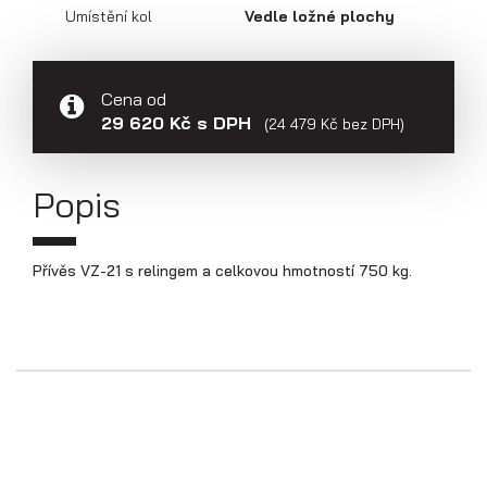
Přepravníky aut
Umístění kol
Vedle ložné plochy
Cena od
29 620 Kč s DPH
(24 479 Kč bez DPH)
Popis
Přívěs VZ-21 s relingem a celkovou hmotností 750 kg.
Multipřepravníky VZ O