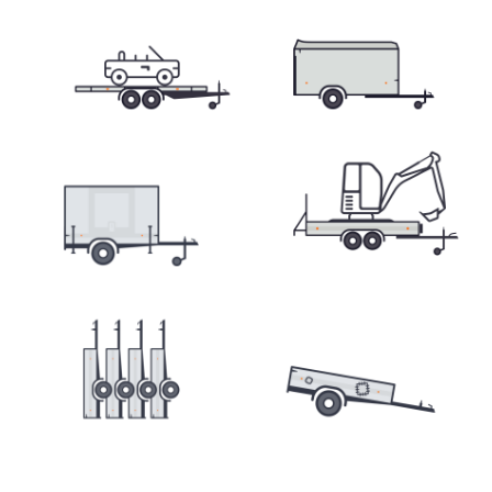
Přepravníky minibagrů