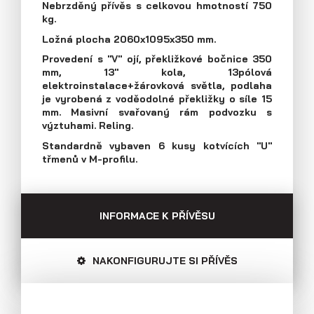
Nebrzděný přívěs s celkovou hmotností 750
Průmyslová 2081, 594 01 Velké Meziříčí
kg.
Tel: +420 566 653 311
Přívěsy s koly vedle ložné plochy
Ložná plocha 2060x1095x350 mm.
Fax: +420 566 653 368
(plechové bočnice)
Provedení s "V" ojí, překližkové bočnice 350
E-mail: obchod@agados.cz
mm, 13" kola, 13pólová
elektroinstalace+žárovková světla, podlaha
je vyrobená z voděodolné překližky o síle 15
Sledujte nás
mm. Masivní svařovaný rám podvozku s
výztuhami. Reling.
Standardně vybaven 6 kusy kotvících "U"
třmenů v M-profilu.
INFORMACE K PŘÍVĚSU
NAKONFIGURUJTE SI PŘÍVĚS
Přívěsy s koly vedle ložné plochy
(překližkové a hliníkové bočnice)