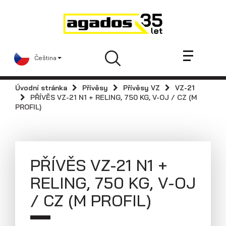
Novinky a články
Přívěsy
Prodejci
Čeština
Kontakt
AGA KIT
Úvodní stránka
Přívěsy
Přívěsy VZ
VZ-21
Videa
PŘÍVĚS VZ-21 N1 + RELING, 750 KG, V-OJ / CZ (M
PROFIL)
AGADOS
Náhradní díly
Servis
PŘÍVĚS VZ-21 N1 +
Skladové přívěsy
RELING, 750 KG, V-OJ
Praktické informace
/ CZ (M PROFIL)
Kariéra
Navštivte nás