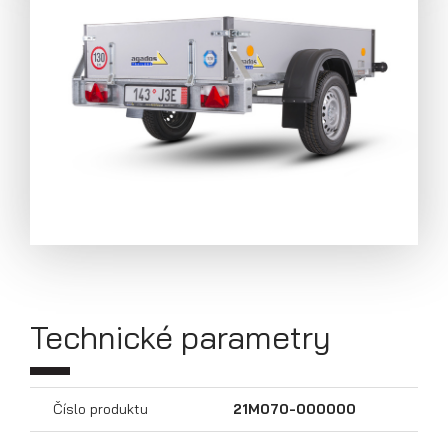
Přívěsy s koly pod ložnou plochou
Technické parametry
(hliníkové a plechové bočnice)
Číslo produktu
21M070-000000