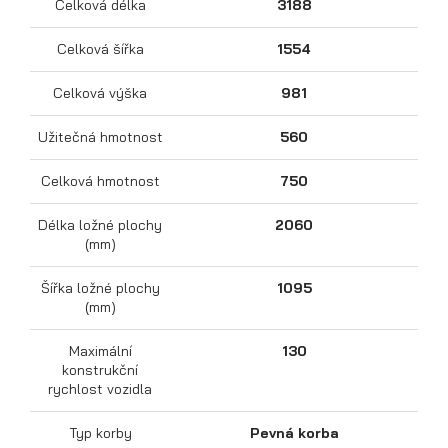
Celková délka
3188
Celková šířka
1554
Celková výška
981
Užitečná hmotnost
560
Celková hmotnost
750
Délka ložné plochy
2060
Přepravníky motocyklů
(mm)
Šířka ložné plochy
1095
(mm)
Maximální
130
konstrukční
rychlost vozidla
Typ korby
Pevná korba