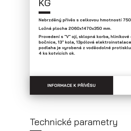
KG
Přepravníky aut
Multipřepravníky
VZ O
Nebrzděný přívěs s celkovou hmotností 750
Ložná plocha 2060x1470x350 mm.
Provedení s "V" ojí, sklopná korba, hliníkov
bočnice, 13" kola, 13pólová elektroinstalac
podlaha je vyrobená z voděodolné protiskluz
4 ks kotvících ok.
INFORMACE K PŘÍVĚSU
Technické parametry