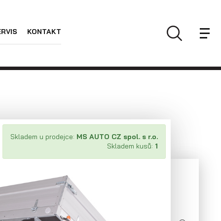
Navštivte nás
ERVIS
KONTAKT
Průmyslová 2081, 594 01 Velké Meziříčí
Tel: +420 566 653 311
Fax: +420 566 653 368
E-mail: obchod@agados.cz
Přepravníky
Sklápěcí přívěsy
motocyklů
Sledujte nás
Skladem u prodejce:
MS AUTO CZ spol. s r.o.
Skladem kusů:
1