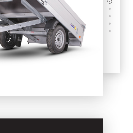
Skladové
Výprodej
přívěsy