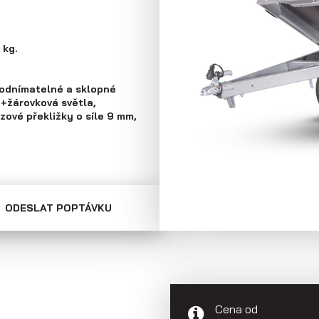
Skříňové přívěsy
Přepravníky
minibagrů
 kg.
é odnímatelné a sklopné
e+žárovková světla,
ové překližky o síle 9 mm,
ODESLAT POPTÁVKU
Cena od