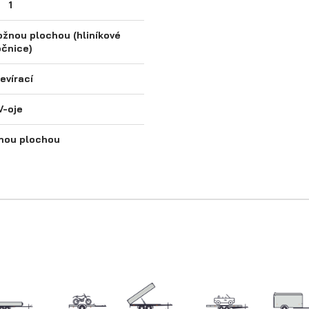
1
ožnou plochou (hliníkové
čnice)
evírací
V-oje
nou plochou