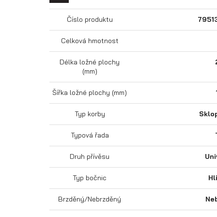
Číslo produktu
7951
Celková hmotnost
Délka ložné plochy
(mm)
Šířka ložné plochy (mm)
Typ korby
Sklo
Typová řada
Druh přívěsu
Uni
Typ bočnic
Hl
Brzděný/Nebrzděný
Ne