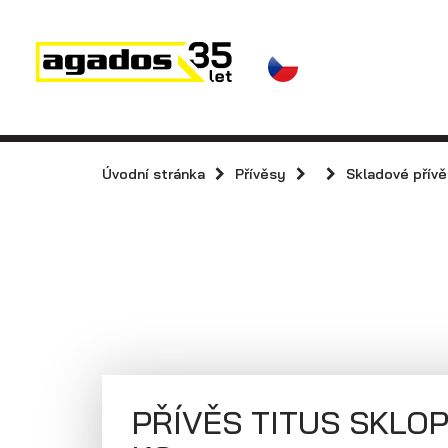
Novinky a články
Přívěsy
Prodejci
Kontakt
AGA KIT
Přívěsy s koly
vedle ložné
Úvodní stránka
Přívěsy
Skladové přív
Videa
plochy
(plechové
AGADOS
bočnice)
PŘÍVĚS TITUS SKLOP