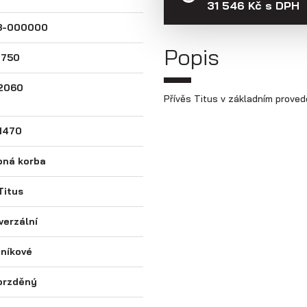
31 546 Kč s DPH
3-000000
Popis
750
2060
Přívěs Titus v základním proved
1470
pná korba
Titus
verzální
iníkové
brzděný