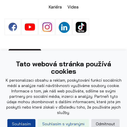
Kariéra
Videa
Sklápěcí přívěsy
Fotografie použité na webu mohou být
PŘIHLÁŠENÍ
Tato webová stránka používá
ilustrační.
cookies
K personalizaci obsahu a reklam, poskytování funkcí sociálních
médií a analýze naší návštěvnosti využíváme soubory cookie.
Informace o tom, jak náš web používáte, sdílíme se svými
partnery pro sociální média, inzerci a analýzy. Partneři tyto
údaje mohou zkombinovat s dalšími informacemi, které jste jim
poskytli nebo které získali v důsledku toho, že používáte jejich
služby.
Powered by
|
Web design by
Souhlasím
Souhlasím s vybranými
Odmítnout
© 2026 AGADOS, spol. s r.o.