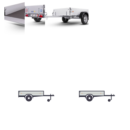
Průmyslová 2081, 594 01 Velké Meziříčí
Tel: +420 566 653 311
Přívěsy s koly vedle ložné plochy
Fax: +420 566 653 368
(plechové bočnice)
E-mail: obchod@agados.cz
Sledujte nás
Přívěsy s koly vedle ložné plochy
(překližkové a hliníkové bočnice)