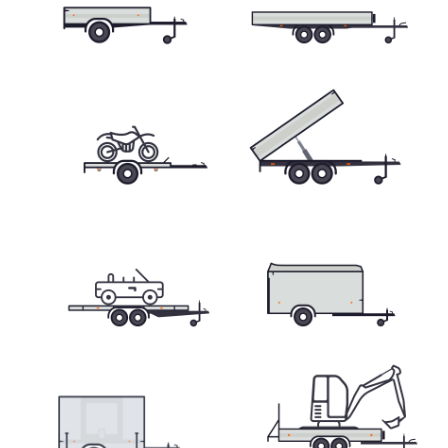
Přívěsy s koly pod ložnou plochou
(hliníkové a plechové bočnice)