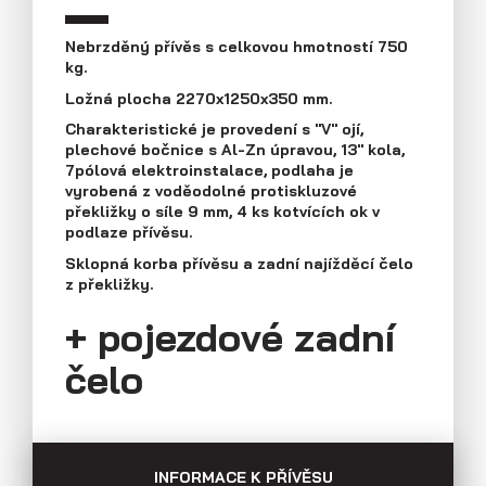
Průmyslová 2081, 594 01 Velké Meziříčí
Tel: +420 566 653 311
Nebrzděný přívěs s celkovou hmotností 750
Přívěsy s koly vedle ložné plochy
kg.
Fax: +420 566 653 368
(plechové bočnice)
E-mail: obchod@agados.cz
Ložná plocha 2270x1250x350 mm.
Charakteristické je provedení s "V" ojí,
plechové bočnice s Al-Zn úpravou, 13" kola,
Sledujte nás
7pólová elektroinstalace, podlaha je
vyrobená z voděodolné protiskluzové
překližky o síle 9 mm, 4 ks kotvících ok v
podlaze přívěsu.
Sklopná korba přívěsu a zadní najížděcí čelo
z překližky.
+ pojezdové zadní
čelo
Přívěsy s koly vedle ložné plochy
(překližkové a hliníkové bočnice)
INFORMACE K PŘÍVĚSU