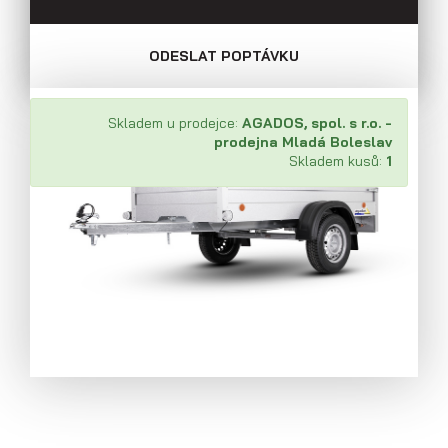
ODESLAT POPTÁVKU
Skladem u prodejce:
AGADOS, spol. s r.o. -
prodejna Mladá Boleslav
Skladem kusů:
1
Přívěsy s koly pod ložnou plochou
(hliníkové a plechové bočnice)