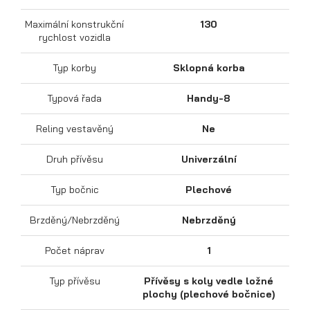
Maximální konstrukční
130
rychlost vozidla
Typ korby
Sklopná korba
Sklápěcí přívěsy
Typová řada
Handy-8
Reling vestavěný
Ne
Druh přívěsu
Univerzální
Typ bočnic
Plechové
Brzděný/Nebrzděný
Nebrzděný
Počet náprav
1
Typ přívěsu
Přívěsy s koly vedle ložné
plochy (plechové bočnice)