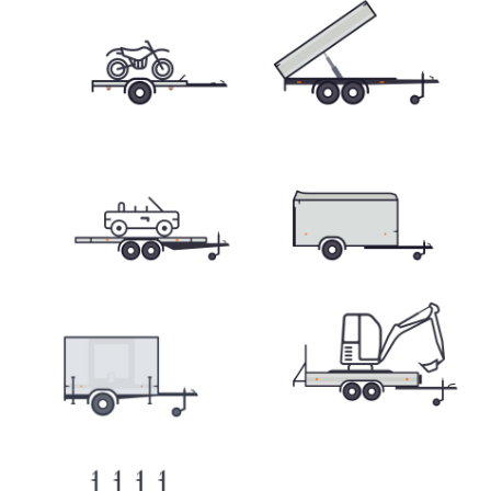
Přepravníky minibagrů