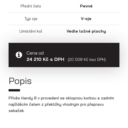
Přepravníky aut
Přední čelo
Pevné
Typ oje
V-oje
Umístění kol
Vedle ložné plochy
Cena od
24 210 Kč s DPH
(20 008 Kč bez DPH)
Popis
Multipřepravníky VZ O
Přívěs Handy 8 v provedení se sklopnou korbou a zadním
najížděcím čelem z překližky vhodným pro přepravu
sekaček.