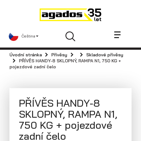
Novinky a články
Přívěsy
Prodejci
Čeština
Kontakt
AGA KIT
Úvodní stránka
Přívěsy
Skladové přívěsy
Videa
PŘÍVĚS HANDY-8 SKLOPNÝ, RAMPA N1, 750 KG +
pojezdové zadní čelo
AGADOS
Náhradní díly
Servis
PŘÍVĚS HANDY-8
Skladové přívěsy
SKLOPNÝ, RAMPA N1,
Praktické informace
750 KG + pojezdové
Kariéra
zadní čelo
Navštivte nás