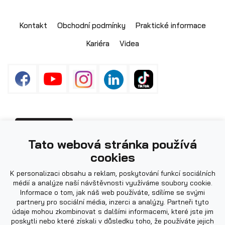
Skladové přívěsy
Kontakt
Obchodní podmínky
Praktické informace
Kariéra
Videa
Fotografie použité na webu mohou být
PŘIHLÁŠENÍ
Tato webová stránka používá
ilustrační.
cookies
K personalizaci obsahu a reklam, poskytování funkcí sociálních
Výprodej
médií a analýze naší návštěvnosti využíváme soubory cookie.
Informace o tom, jak náš web používáte, sdílíme se svými
partnery pro sociální média, inzerci a analýzy. Partneři tyto
údaje mohou zkombinovat s dalšími informacemi, které jste jim
poskytli nebo které získali v důsledku toho, že používáte jejich