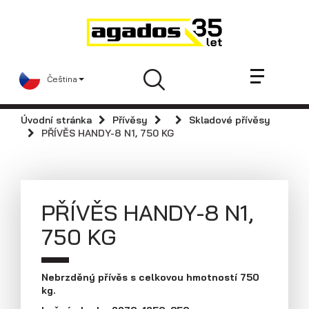
Novinky a články
Přívěsy
Prodejci
Čeština
Kontakt
AGA KIT
Úvodní stránka
Přívěsy
Skladové přívěsy
Videa
PŘÍVĚS HANDY-8 N1, 750 KG
AGADOS
Náhradní díly
Servis
PŘÍVĚS HANDY-8 N1,
Skladové přívěsy
750 KG
Praktické informace
Kariéra
Nebrzděný přívěs s celkovou hmotností 750
kg.
Navštivte nás