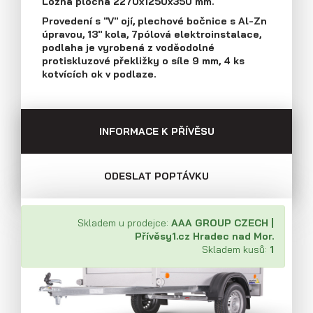
Ložná plocha 2270x1250x350 mm.
Průmyslová 2081, 594 01 Velké Meziříčí
Provedení s "V" ojí, plechové bočnice s Al-Zn
Tel: +420 566 653 311
úpravou, 13" kola, 7pólová elektroinstalace,
Přívěsy s koly vedle ložné plochy
Fax: +420 566 653 368
podlaha je vyrobená z voděodolné
(plechové bočnice)
E-mail: obchod@agados.cz
protiskluzové překližky o síle 9 mm, 4 ks
kotvících ok v podlaze.
Sledujte nás
INFORMACE K PŘÍVĚSU
ODESLAT POPTÁVKU
Skladem u prodejce:
AAA GROUP CZECH |
Přívěsy1.cz Hradec nad Mor.
Skladem kusů:
1
Přívěsy s koly vedle ložné plochy
(překližkové a hliníkové bočnice)