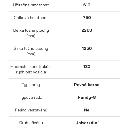
Užitečná hmotnost
610
Celková hmotnost
750
Délka ložné plochy
2260
(mm)
Šířka ložné plochy
1250
(mm)
Přepravníky motocyklů
Maximální konstrukční
130
rychlost vozidla
Typ korby
Pevná korba
Typová řada
Handy-8
Reling vestavěný
Ne
Druh přívěsu
Univerzální