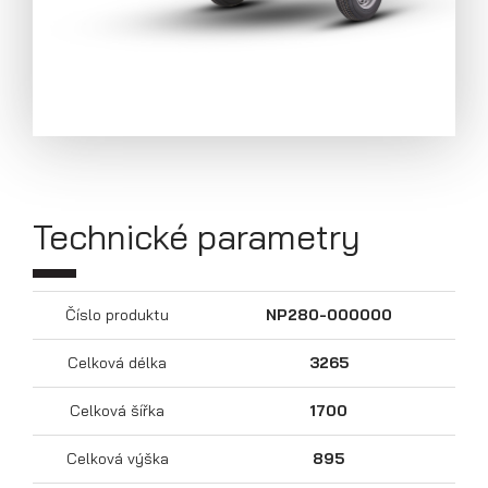
Technické parametry
Číslo produktu
NP280-000000
Přívěsy s koly pod ložnou plochou
Celková délka
3265
(hliníkové a plechové bočnice)
Celková šířka
1700
Celková výška
895