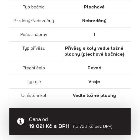
Typ bočnic
Plechové
Brzděný/Nebrzděný
Nebrzděný
Počet náprav
1
Sklápěcí přívěsy
Typ přívěsu
Přívěsy s koly vedle ložné
plochy (plechové bočnice)
Přední čelo
Pevné
Typ oje
V-oje
Umístění kol
Vedle ložné plochy
Cena od
19 021 Kč s DPH
(15 720 Kč bez DPH)