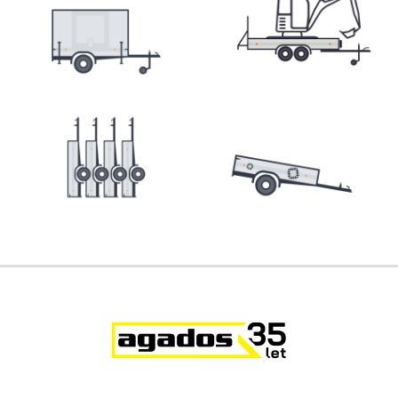
Přepravníky minibagrů