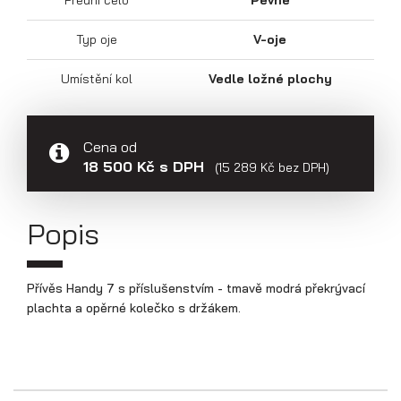
Přepravníky aut
Typ oje
V-oje
Umístění kol
Vedle ložné plochy
Cena od
18 500 Kč s DPH
(15 289 Kč bez DPH)
Popis
Přívěs Handy 7 s příslušenstvím - tmavě modrá překrývací
Multipřepravníky VZ O
plachta a opěrné kolečko s držákem.