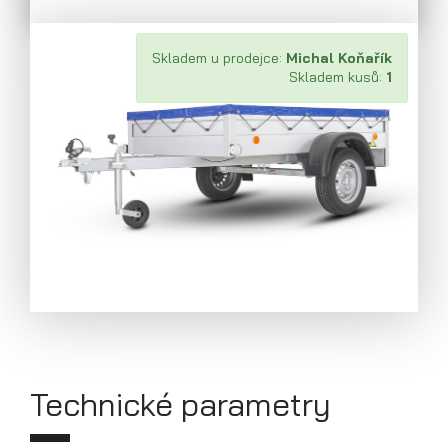
Skladem u prodejce:
Michal Koňařík
Skladem kusů:
1
Přívěsy s koly pod ložnou plochou
(hliníkové a plechové bočnice)
Technické parametry