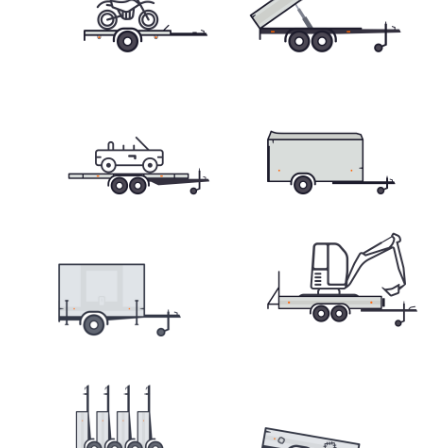
Přepravníky minibagrů