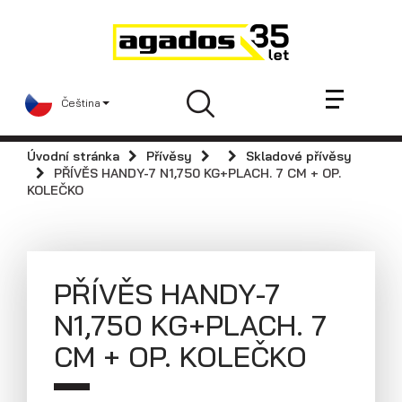
Novinky a články
Přívěsy
Prodejci
Čeština
Kontakt
AGA KIT
Úvodní stránka
Přívěsy
Skladové přívěsy
Videa
PŘÍVĚS HANDY-7 N1,750 KG+PLACH. 7 CM + OP.
KOLEČKO
AGADOS
Náhradní díly
Servis
PŘÍVĚS HANDY-7
Skladové přívěsy
N1,750 KG+PLACH. 7
Praktické informace
CM + OP. KOLEČKO
Kariéra
Navštivte nás