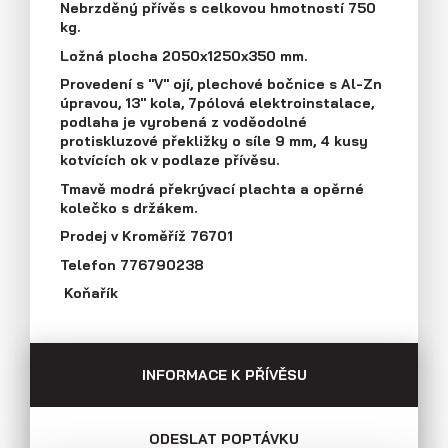
Nebrzděný přívěs s celkovou hmotností 750
Průmyslová 2081, 594 01 Velké Meziříčí
kg.
Tel: +420 566 653 311
Přívěsy s koly vedle ložné plochy
Ložná plocha 2050x1250x350 mm.
Fax: +420 566 653 368
(plechové bočnice)
Provedení s "V" ojí, plechové bočnice s Al-Zn
E-mail: obchod@agados.cz
úpravou, 13" kola, 7pólová elektroinstalace,
podlaha je vyrobená z voděodolné
protiskluzové překližky o síle 9 mm, 4 kusy
Sledujte nás
kotvících ok v podlaze přívěsu.
Tmavě modrá překrývací plachta a opěrné
kolečko s držákem.
Prodej v Kroměříž 76701
Telefon 776790238
Koňařík
INFORMACE K PŘÍVĚSU
Přívěsy s koly vedle ložné plochy
(překližkové a hliníkové bočnice)
ODESLAT POPTÁVKU