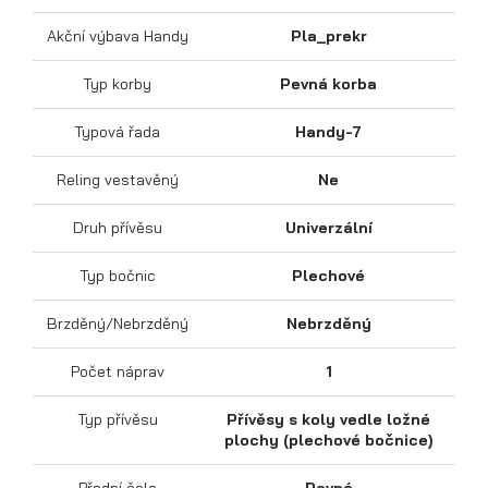
Akční výbava Handy
Pla_prekr
Typ korby
Pevná korba
Sklápěcí přívěsy
Typová řada
Handy-7
Reling vestavěný
Ne
Druh přívěsu
Univerzální
Typ bočnic
Plechové
Brzděný/Nebrzděný
Nebrzděný
Počet náprav
1
Typ přívěsu
Přívěsy s koly vedle ložné
plochy (plechové bočnice)
Přední čelo
Pevné