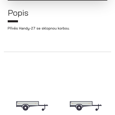
Přepravníky aut
Popis
Přívěs Handy-27 se sklopnou korbou.
Multipřepravníky VZ O