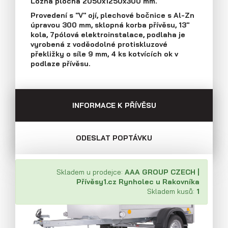
Ložná plocha 2050x1250x300 mm.
Průmyslová 2081, 594 01 Velké Meziříčí
Provedení s "V" ojí, plechové bočnice s Al-Zn
Tel: +420 566 653 311
úpravou 300 mm, sklopná korba přívěsu, 13"
Přívěsy s koly vedle ložné plochy
Fax: +420 566 653 368
kola, 7pólová elektroinstalace, podlaha je
(plechové bočnice)
E-mail: obchod@agados.cz
vyrobená z voděodolné protiskluzové
překližky o síle 9 mm, 4 ks kotvících ok v
podlaze přívěsu.
Sledujte nás
INFORMACE K PŘÍVĚSU
ODESLAT POPTÁVKU
Skladem u prodejce:
AAA GROUP CZECH |
Přívěsy1.cz Rynholec u Rakovníka
Skladem kusů:
1
Přívěsy s koly vedle ložné plochy
(překližkové a hliníkové bočnice)