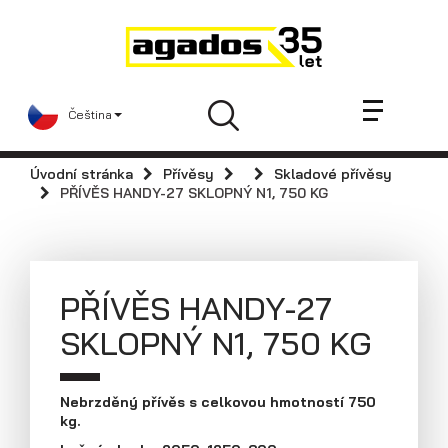
Novinky a články
Přívěsy
Prodejci
Čeština
Kontakt
AGA KIT
Úvodní stránka
Přívěsy
Skladové přívěsy
Videa
PŘÍVĚS HANDY-27 SKLOPNÝ N1, 750 KG
AGADOS
Náhradní díly
Servis
PŘÍVĚS HANDY-27
Skladové přívěsy
SKLOPNÝ N1, 750 KG
Praktické informace
Kariéra
Nebrzděný přívěs s celkovou hmotností 750
kg.
Navštivte nás