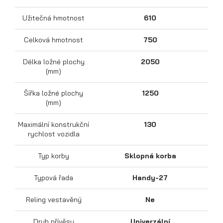
Užitečná hmotnost
610
Celková hmotnost
750
Délka ložné plochy
2050
(mm)
Šířka ložné plochy
1250
(mm)
Přepravníky motocyklů
Maximální konstrukční
130
rychlost vozidla
Typ korby
Sklopná korba
Typová řada
Handy-27
Reling vestavěný
Ne
Druh přívěsu
Univerzální