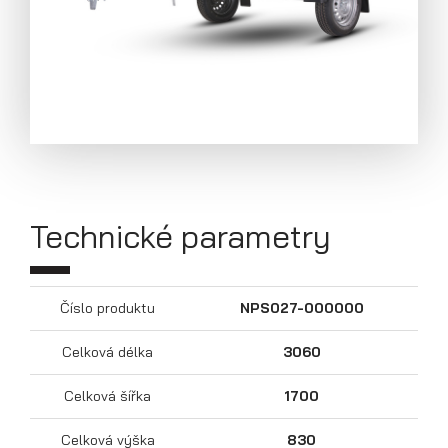
Technické parametry
Číslo produktu
NPS027-000000
Přívěsy s koly pod ložnou plochou
(hliníkové a plechové bočnice)
Celková délka
3060
Celková šířka
1700
Celková výška
830