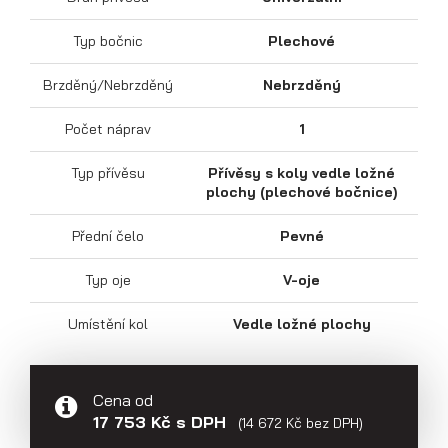
Typ bočnic
Plechové
Brzděný/Nebrzděný
Nebrzděný
Sklápěcí přívěsy
Počet náprav
1
Typ přívěsu
Přívěsy s koly vedle ložné
plochy (plechové bočnice)
Přední čelo
Pevné
Typ oje
V-oje
Umístění kol
Vedle ložné plochy
Cena od
17 753 Kč s DPH
(14 672 Kč bez DPH)