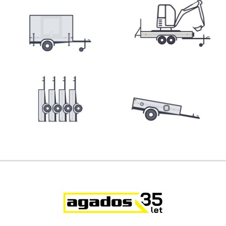
Přepravníky minibagrů