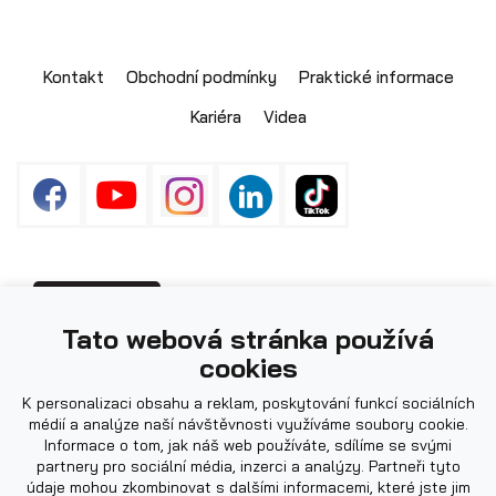
Skladové přívěsy
Kontakt
Obchodní podmínky
Praktické informace
Kariéra
Videa
Fotografie použité na webu mohou být
PŘIHLÁŠENÍ
Tato webová stránka používá
ilustrační.
cookies
Výprodej
K personalizaci obsahu a reklam, poskytování funkcí sociálních
médií a analýze naší návštěvnosti využíváme soubory cookie.
Informace o tom, jak náš web používáte, sdílíme se svými
partnery pro sociální média, inzerci a analýzy. Partneři tyto
údaje mohou zkombinovat s dalšími informacemi, které jste jim