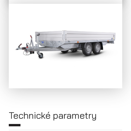
Přívěsy s koly pod ložnou plochou
(hliníkové a plechové bočnice)
Technické parametry