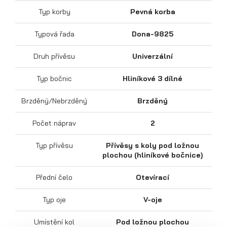
Typ korby
Pevná korba
Typová řada
Dona-9825
Druh přívěsu
Univerzální
Sklápěcí přívěsy
Typ bočnic
Hliníkové 3 dílné
Brzděný/Nebrzděný
Brzděný
Počet náprav
2
Typ přívěsu
Přívěsy s koly pod ložnou
plochou (hliníkové bočnice)
Přední čelo
Otevírací
Typ oje
V-oje
Umístění kol
Pod ložnou plochou