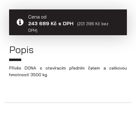
Přepravníky aut
Cena od
243 689 Kč s DPH
(201 396 Kč bez
DPH)
Popis
Přívěs DONA s otevíracím předním čelem a celkovou
hmotností 3500 kg.
Multipřepravníky VZ O