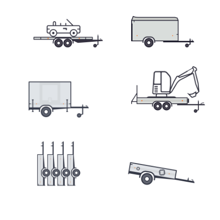
Přepravníky minibagrů