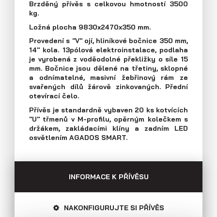
Brzděný přívěs s celkovou hmotností 3500
Průmyslová 2081, 594 01 Velké Meziříčí
kg.
Tel: +420 566 653 311
Přívěsy s koly vedle ložné plochy
Ložná plocha 9830x2470x350 mm.
Fax: +420 566 653 368
(plechové bočnice)
Provedení s "V" ojí, hliníkové bočnice 350 mm,
E-mail: obchod@agados.cz
14" kola. 13pólová elektroinstalace, podlaha
je vyrobená z voděodolné překližky o síle 15
mm. Bočnice jsou dělené na třetiny, sklopné
Sledujte nás
a odnímatelné, masivní žebřinový rám ze
svařených dílů žárově zinkovaných. Přední
otevírací čelo.
Přívěs je standardně vybaven 20 ks kotvících
"U" třmenů v M-profilu, opěrným kolečkem s
držákem, zakládacími klíny a zadním LED
osvětlením AGADOS SMART.
INFORMACE K PŘÍVĚSU
Přívěsy s koly vedle ložné plochy
(překližkové a hliníkové bočnice)
NAKONFIGURUJTE SI PŘÍVĚS