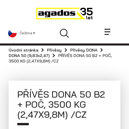
Novinky a články
Přívěsy
Prodejci
Čeština
Kontakt
AGA KIT
Úvodní stránka
Přívěsy
Přívěsy DONA
Videa
DONA 50 (9,83x2,47)
PŘÍVĚS DONA 50 B2 + POČ,
3500 KG (2,47X9,8M) /CZ
AGADOS
Náhradní díly
Servis
PŘÍVĚS DONA 50 B2
Skladové přívěsy
+ POČ, 3500 KG
Praktické informace
(2,47X9,8M) /CZ
Kariéra
Navštivte nás