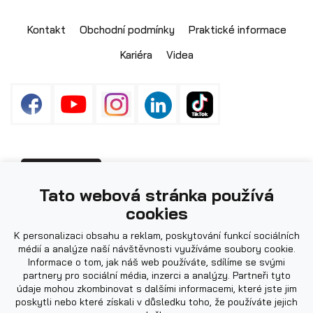
Skladové přívěsy
Kontakt
Obchodní podmínky
Praktické informace
Kariéra
Videa
Fotografie použité na webu mohou být
PŘIHLÁŠENÍ
Tato webová stránka používá
ilustrační.
cookies
K personalizaci obsahu a reklam, poskytování funkcí sociálních
Výprodej
médií a analýze naší návštěvnosti využíváme soubory cookie.
Informace o tom, jak náš web používáte, sdílíme se svými
partnery pro sociální média, inzerci a analýzy. Partneři tyto
údaje mohou zkombinovat s dalšími informacemi, které jste jim
poskytli nebo které získali v důsledku toho, že používáte jejich