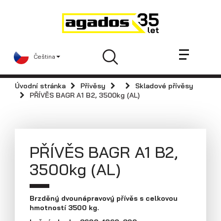
Novinky a články
Přívěsy
Prodejci
Čeština
Kontakt
AGA KIT
Úvodní stránka
Přívěsy
Skladové přívěsy
Videa
PŘÍVĚS BAGR A1 B2, 3500kg (AL)
AGADOS
Náhradní díly
Servis
PŘÍVĚS BAGR A1 B2,
Skladové přívěsy
3500kg (AL)
Praktické informace
Kariéra
Brzděný dvounápravový přívěs s celkovou
hmotností 3500 kg.
Navštivte nás