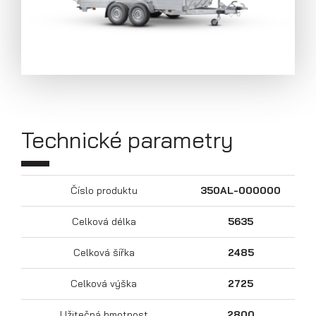
Technické parametry
Číslo produktu
350AL-000000
Celková délka
5635
Přívěsy s koly pod ložnou plochou
(hliníkové a plechové bočnice)
Celková šířka
2485
Celková výška
2725
Užitečná hmotnost
2800