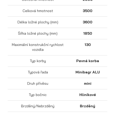
Celková hmotnost
3500
Délka ložné plochy (mm)
3600
Šířka ložné plochy (mm)
1850
Maximální konstrukční rychlost
130
vozidla
Přepravníky motocyklů
Typ korby
Pevná korba
Typová řada
Minibagr ALU
Druh přívěsu
mini
Typ bočnic
Hliníkové
Brzděný/Nebrzděný
Brzděný