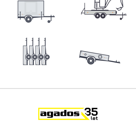
Přepravníky minibagrů