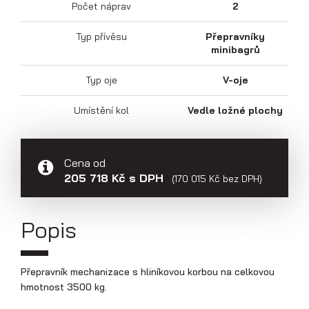
Počet náprav
2
Typ přívěsu
Přepravníky
minibagrů
Sklápěcí přívěsy
Typ oje
V-oje
Umístění kol
Vedle ložné plochy
Cena od
205 718 Kč s DPH
(170 015 Kč bez DPH)
Popis
Přepravník mechanizace s hliníkovou korbou na celkovou
hmotnost 3500 kg.