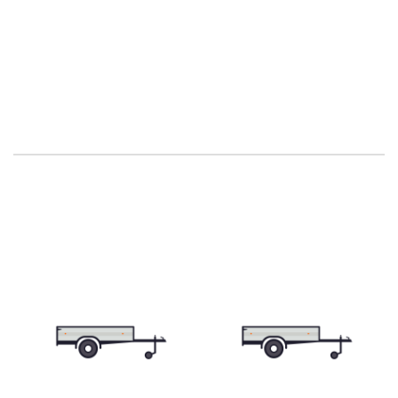
Přepravníky aut
Multipřepravníky VZ O