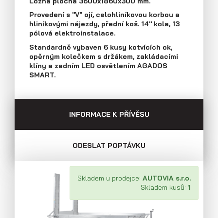
Ložná plocha 3600x1860x300 mm.
Průmyslová 2081, 594 01 Velké Meziříčí
Provedení s "V" ojí, celohliníkovou korbou a
Tel: +420 566 653 311
hliníkovými nájezdy, přední koš. 14" kola, 13
Přívěsy s koly vedle ložné plochy
Fax: +420 566 653 368
pólová elektroinstalace.
(plechové bočnice)
E-mail: obchod@agados.cz
Standardně vybaven 6 kusy kotvících ok,
opěrným kolečkem s držákem, zakládacími
klíny a zadním LED osvětlením AGADOS
Sledujte nás
SMART.
INFORMACE K PŘÍVĚSU
ODESLAT POPTÁVKU
Skladem u prodejce:
AUTOVIA s.r.o.
Skladem kusů:
1
Přívěsy s koly vedle ložné plochy
(překližkové a hliníkové bočnice)