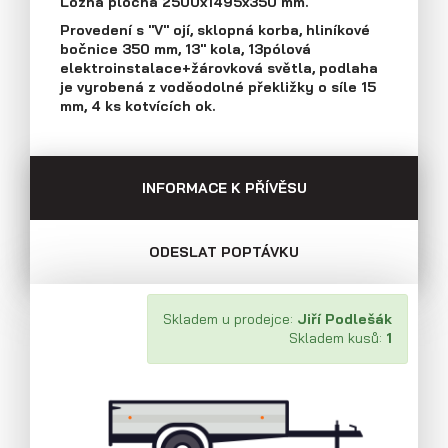
Ložná plocha 2500x1495x350 mm.
Průmyslová 2081, 594 01 Velké Meziříčí
Provedení s "V" ojí, sklopná korba, hliníkové
Tel: +420 566 653 311
bočnice 350 mm, 13" kola, 13pólová
Přívěsy s koly vedle ložné plochy
Fax: +420 566 653 368
elektroinstalace+žárovková světla, podlaha
(plechové bočnice)
E-mail: obchod@agados.cz
je vyrobená z voděodolné překližky o síle 15
mm, 4 ks kotvících ok.
Sledujte nás
INFORMACE K PŘÍVĚSU
ODESLAT POPTÁVKU
Skladem u prodejce:
Jiří Podlešák
Skladem kusů:
1
Přívěsy s koly vedle ložné plochy
(překližkové a hliníkové bočnice)