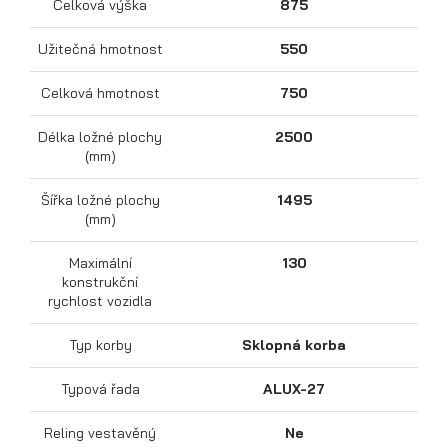
Celková výška
875
Užitečná hmotnost
550
Celková hmotnost
750
Délka ložné plochy
2500
(mm)
Šířka ložné plochy
1495
(mm)
Přepravníky motocyklů
Maximální
130
konstrukční
rychlost vozidla
Typ korby
Sklopná korba
Typová řada
ALUX-27
Reling vestavěný
Ne