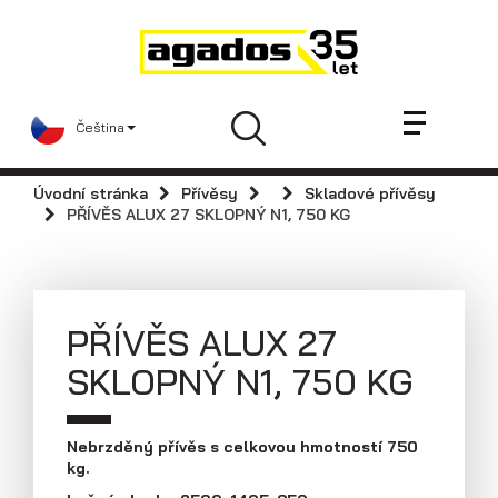
Novinky a články
Přívěsy
Prodejci
Čeština
Kontakt
AGA KIT
Úvodní stránka
Přívěsy
Skladové přívěsy
Videa
PŘÍVĚS ALUX 27 SKLOPNÝ N1, 750 KG
AGADOS
Náhradní díly
Servis
PŘÍVĚS ALUX 27
Skladové přívěsy
SKLOPNÝ N1, 750 KG
Praktické informace
Kariéra
Nebrzděný přívěs s celkovou hmotností 750
kg.
Navštivte nás