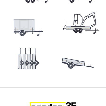
Přepravníky minibagrů