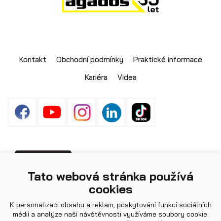
Skladové přívěsy
Kontakt
Obchodní podmínky
Praktické informace
Kariéra
Videa
Fotografie použité na webu mohou být
PŘIHLÁŠENÍ
Výprodej
Tato webová stránka používá
ilustrační.
cookies
K personalizaci obsahu a reklam, poskytování funkcí sociálních
médií a analýze naší návštěvnosti využíváme soubory cookie.