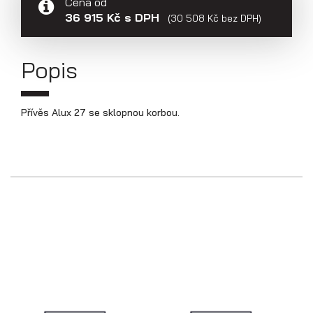
Cena od
Přepravníky aut
36 915 Kč s DPH
(30 508 Kč bez DPH)
Popis
Přívěs Alux 27 se sklopnou korbou.
Multipřepravníky VZ O