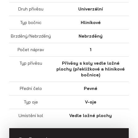
Druh přívěsu
Univerzální
Typ bočnic
Hliníkové
Sklápěcí přívěsy
Brzděný/Nebrzděný
Nebrzděný
Počet náprav
1
Typ přívěsu
Přívěsy s koly vedle ložné
plochy (překližkové a hliníkové
bočnice)
Přední čelo
Pevné
Typ oje
V-oje
Umístění kol
Vedle ložné plochy