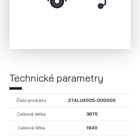
Technické parametry
Přívěsy s koly pod ložnou plochou
Číslo produktu
27ALUX005-000000
(hliníkové a plechové bočnice)
Celková délka
3675
Celková šířka
1940