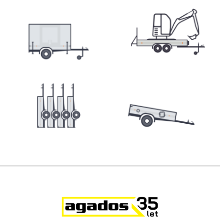
Přepravníky minibagrů