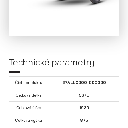
Technické parametry
Číslo produktu
27ALUX000-000000
Přívěsy s koly pod ložnou plochou
Celková délka
3675
(hliníkové a plechové bočnice)
Celková šířka
1930
Celková výška
875