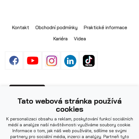
Skladové přívěsy
Kontakt
Obchodní podmínky
Praktické informace
Kariéra
Videa
Fotografie použité na webu mohou být
PŘIHLÁŠENÍ
Tato webová stránka používá
ilustrační.
cookies
Výprodej
K personalizaci obsahu a reklam, poskytování funkcí sociálních
médií a analýze naší návštěvnosti využíváme soubory cookie.
Informace o tom, jak náš web používáte, sdílíme se svými
partnery pro sociální média, inzerci a analýzy. Partneři tyto