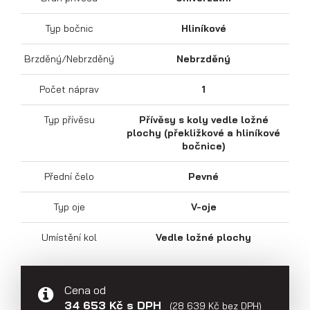
Typ bočnic
Hliníkové
Brzděný/Nebrzděný
Nebrzděný
Sklápěcí přívěsy
Počet náprav
1
Typ přívěsu
Přívěsy s koly vedle ložné
plochy (překližkové a hliníkové
bočnice)
Přední čelo
Pevné
Typ oje
V-oje
Umístění kol
Vedle ložné plochy
Cena od
34 653 Kč s DPH
(28 639 Kč bez DPH)