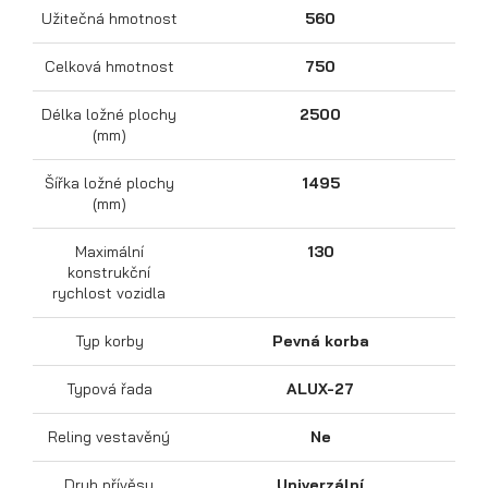
Užitečná hmotnost
560
Celková hmotnost
750
Délka ložné plochy
2500
(mm)
Šířka ložné plochy
1495
(mm)
Přepravníky motocyklů
Maximální
130
konstrukční
rychlost vozidla
Typ korby
Pevná korba
Typová řada
ALUX-27
Reling vestavěný
Ne
Druh přívěsu
Univerzální