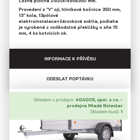
Ložná plocha 2500x1495x350 mm.
Průmyslová 2081, 594 01 Velké Meziříčí
Provedení s "V" ojí, hliníkové bočnice 350 mm,
Tel: +420 566 653 311
13" kola, 13pólová
Přívěsy s koly vedle ložné plochy
Fax: +420 566 653 368
elektroinstalace+žárovková světla, podlaha
(plechové bočnice)
E-mail: obchod@agados.cz
je vyrobená z voděodolné překližky o síle 15
mm, 4 ks kotvících ok.
Sledujte nás
INFORMACE K PŘÍVĚSU
ODESLAT POPTÁVKU
Skladem u prodejce:
AGADOS, spol. s r.o. -
prodejna Mladá Boleslav
Skladem kusů:
1
Přívěsy s koly vedle ložné plochy
(překližkové a hliníkové bočnice)