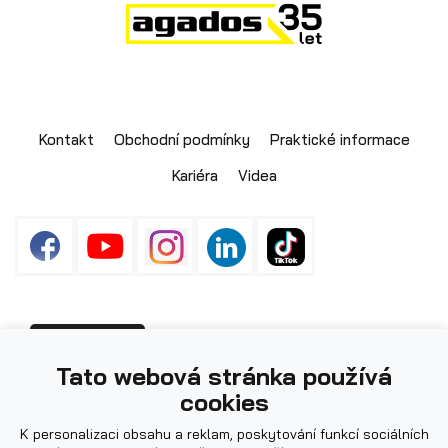
Skladové přívěsy
Kontakt
Obchodní podmínky
Praktické informace
Kariéra
Videa
Fotografie použité na webu mohou být
PŘIHLÁŠENÍ
Výprodej
Tato webová stránka používá
ilustrační.
cookies
K personalizaci obsahu a reklam, poskytování funkcí sociálních