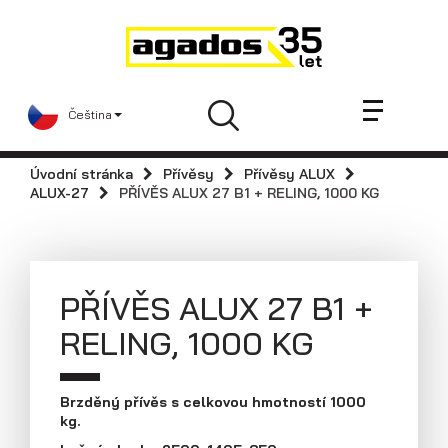
Novinky a články
Přívěsy
Prodejci
Čeština
Kontakt
AGA KIT
Úvodní stránka
Přívěsy
Přívěsy ALUX
Videa
ALUX-27
PŘÍVĚS ALUX 27 B1 + RELING, 1000 KG
AGADOS
Náhradní díly
Servis
PŘÍVĚS ALUX 27 B1 +
Skladové přívěsy
RELING, 1000 KG
Praktické informace
Kariéra
Brzděný přívěs s celkovou hmotností 1000
kg.
Navštivte nás