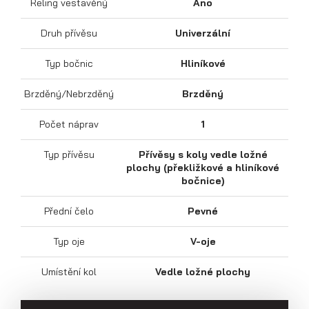
Reling vestavěný
Ano
Druh přívěsu
Univerzální
Typ bočnic
Hliníkové
Sklápěcí přívěsy
Brzděný/Nebrzděný
Brzděný
Počet náprav
1
Typ přívěsu
Přívěsy s koly vedle ložné
plochy (překližkové a hliníkové
bočnice)
Přední čelo
Pevné
Typ oje
V-oje
Umístění kol
Vedle ložné plochy