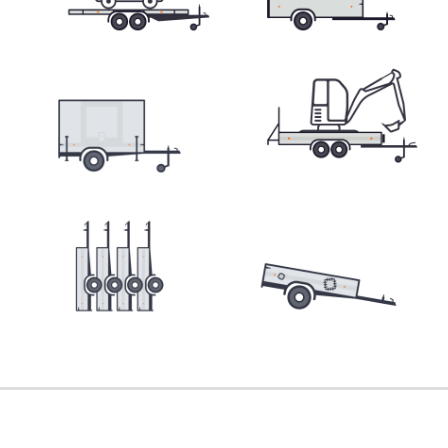
Přepravníky minibagrů