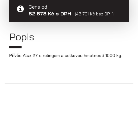
Přepravníky aut
Cena od
52 878 Kč s DPH
(43 701 Kč bez DPH)
Popis
Přívěs Alux 27 s relingem a celkovou hmotností 1000 kg.
Multipřepravníky VZ O