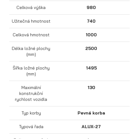
Celková výška
980
Užitečná hmotnost
740
Celková hmotnost
1000
Délka ložné plochy
2500
(mm)
Šířka ložné plochy
1495
Přepravníky motocyklů
(mm)
Maximální
130
konstrukční
rychlost vozidla
Typ korby
Pevná korba
Typová řada
ALUX-27