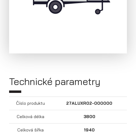
Technické parametry
Přívěsy s koly pod ložnou plochou
(hliníkové a plechové bočnice)
Číslo produktu
27ALUXR02-000000
Celková délka
3800
Celková šířka
1940