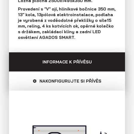
Ložná plocha 2500x1495x350 mm.
Průmyslová 2081, 594 01 Velké Meziříčí
Provedení s "V" ojí, hliníkové bočnice 350 mm,
Tel: +420 566 653 311
13" kola, 13pólová elektroinstalace, podlaha
Přívěsy s koly vedle ložné plochy
Fax: +420 566 653 368
je vyrobená z voděodolné překližky o síle15
(plechové bočnice)
E-mail: obchod@agados.cz
mm, reling, 4 ks kotvících ok, opěrné kolečko
s držákem, zakládací klíny a zadní LED
osvětlení AGADOS SMART.
Sledujte nás
INFORMACE K PŘÍVĚSU
NAKONFIGURUJTE SI PŘÍVĚS
Přívěsy s koly vedle ložné plochy
(překližkové a hliníkové bočnice)