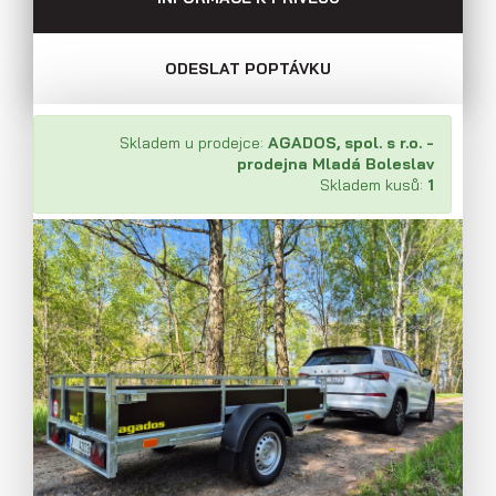
ODESLAT POPTÁVKU
Skladem u prodejce:
AGADOS, spol. s r.o. -
prodejna Mladá Boleslav
Skladem kusů:
1
Přívěsy s koly pod ložnou plochou
(hliníkové a plechové bočnice)