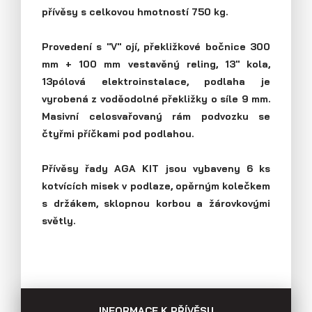
přívěsy s celkovou hmotností 750 kg.
Průmyslová 2081, 594 01 Velké Meziříčí
Tel: +420 566 653 311
Přívěsy s koly vedle ložné plochy
Fax: +420 566 653 368
Provedení s "V" ojí, překližkové bočnice 300
(plechové bočnice)
E-mail: obchod@agados.cz
mm + 100 mm vestavěný reling, 13" kola,
13pólová elektroinstalace, podlaha je
vyrobená z voděodolné překližky o síle 9 mm.
Sledujte nás
Masivní celosvařovaný rám podvozku se
čtyřmi příčkami pod podlahou.
Přívěsy řady AGA KIT jsou vybaveny 6 ks
kotvících misek v podlaze, opěrným kolečkem
s držákem, sklopnou korbou a žárovkovými
světly.
Přívěsy s koly vedle ložné plochy
(překližkové a hliníkové bočnice)
INFORMACE K PŘÍVĚSU