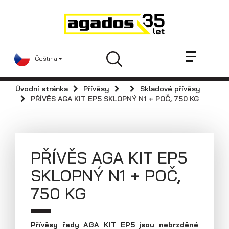
Novinky a články
Přívěsy
Prodejci
Čeština
Kontakt
AGA KIT
Úvodní stránka
Přívěsy
Skladové přívěsy
Videa
PŘÍVĚS AGA KIT EP5 SKLOPNÝ N1 + POČ, 750 KG
AGADOS
Náhradní díly
Servis
PŘÍVĚS AGA KIT EP5
Skladové přívěsy
SKLOPNÝ N1 + POČ,
Praktické informace
750 KG
Kariéra
Navštivte nás
Přívěsy řady AGA KIT EP5 jsou nebrzděné