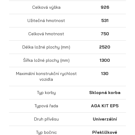
Celková výška
926
Užitečná hmotnost
531
Celková hmotnost
750
Sklápěcí přívěsy
Délka ložné plochy (mm)
2520
Šířka ložné plochy (mm)
1300
Maximální konstrukční rychlost
130
vozidla
Typ korby
Sklopná korba
Typová řada
AGA KIT EP5
Druh přívěsu
Univerzální
Typ bočnic
Překližkové