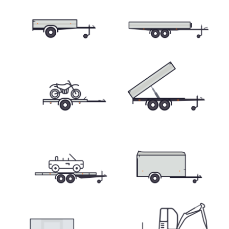
Přepravníky minibagrů