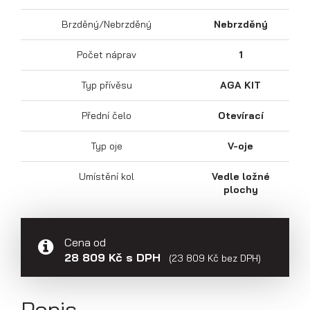
Přepravníky aut
Brzděný/Nebrzděný
Nebrzděný
Počet náprav
1
Typ přívěsu
AGA KIT
Přední čelo
Otevírací
Typ oje
V-oje
Umístění kol
Vedle ložné
plochy
Multipřepravníky VZ O
Cena od
28 809 Kč s DPH
(23 809 Kč bez DPH)
Popis