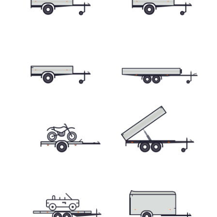
Přepravníky minibagrů