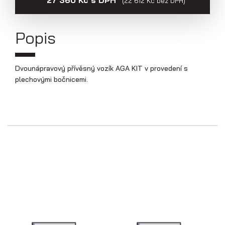
(22 612 Kč bez DPH)
Popis
Dvounápravový přívěsný vozík AGA KIT v provedení s
plechovými bočnicemi.
Skříňové přívěsy