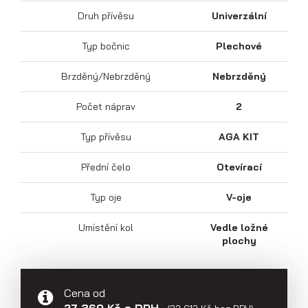
Přepravníky aut
Druh přívěsu
Univerzální
Typ bočnic
Plechové
Brzděný/Nebrzděný
Nebrzděný
Počet náprav
2
Typ přívěsu
AGA KIT
Přední čelo
Otevírací
Typ oje
V-oje
Umístění kol
Vedle ložné
Multipřepravníky VZ O
plochy
Cena od
27 360 Kč s DPH