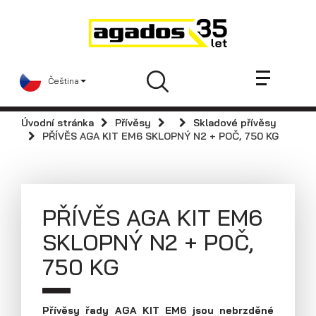
Novinky a články
Přívěsy
Prodejci
Čeština
Kontakt
AGA KIT
Úvodní stránka
Přívěsy
Skladové přívěsy
Videa
PŘÍVĚS AGA KIT EM6 SKLOPNÝ N2 + POČ, 750 KG
AGADOS
Náhradní díly
Servis
PŘÍVĚS AGA KIT EM6
Skladové přívěsy
SKLOPNÝ N2 + POČ,
Praktické informace
750 KG
Kariéra
Navštivte nás
Přívěsy řady AGA KIT EM6 jsou nebrzděné