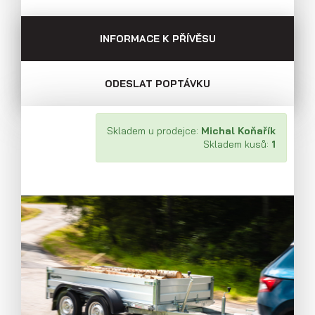
INFORMACE K PŘÍVĚSU
ODESLAT POPTÁVKU
Skladem u prodejce:
Michal Koňařík
Skladem kusů:
1
Přívěsy s koly pod ložnou plochou
(hliníkové a plechové bočnice)