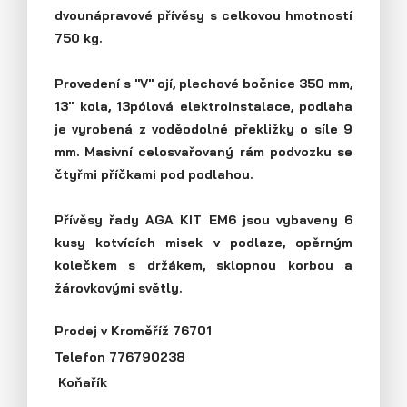
dvounápravové přívěsy s celkovou hmotností
Průmyslová 2081, 594 01 Velké Meziříčí
Tel: +420 566 653 311
750 kg.
Přívěsy s koly vedle ložné plochy
Fax: +420 566 653 368
(plechové bočnice)
E-mail: obchod@agados.cz
Provedení s "V" ojí, plechové bočnice 350 mm,
13" kola, 13pólová elektroinstalace, podlaha
je vyrobená z voděodolné překližky o síle 9
Sledujte nás
mm. Masivní celosvařovaný rám podvozku se
čtyřmi příčkami pod podlahou.
Přívěsy řady AGA KIT EM6 jsou vybaveny 6
kusy kotvících misek v podlaze, opěrným
kolečkem s držákem, sklopnou korbou a
žárovkovými světly.
Prodej v Kroměříž 76701
Telefon 776790238
Přívěsy s koly vedle ložné plochy
Koňařík
(překližkové a hliníkové bočnice)