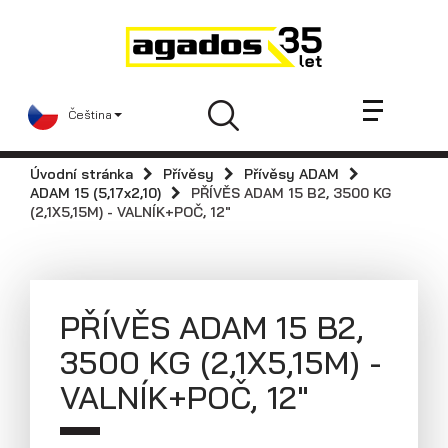
Novinky a články
Přívěsy
Prodejci
Čeština
Kontakt
AGA KIT
Úvodní stránka
Přívěsy
Přívěsy ADAM
Videa
ADAM 15 (5,17x2,10)
PŘÍVĚS ADAM 15 B2, 3500 KG
(2,1X5,15M) - VALNÍK+POČ, 12"
AGADOS
Náhradní díly
Servis
PŘÍVĚS ADAM 15 B2,
Skladové přívěsy
3500 KG (2,1X5,15M) -
Praktické informace
VALNÍK+POČ, 12"
Kariéra
Navštivte nás