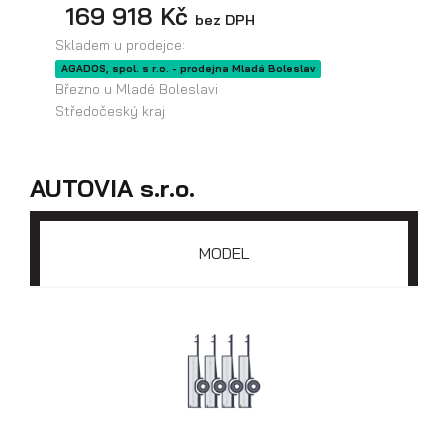
169 918 Kč
bez DPH
Skladem u prodejce:
AGADOS, spol. s r.o. - prodejna Mladá Boleslav
Březno u Mladé Boleslavi
Středočeský kraj
Přepravníky minibagrů
AUTOVIA s.r.o.
MODEL