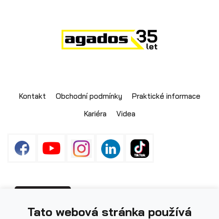
Kontakt
Obchodní podmínky
Praktické informace
Kariéra
Videa
Fotografie použité na webu mohou být
PŘIHLÁŠENÍ
Tato webová stránka používá
ilustrační.