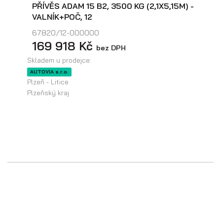
Skladové přívěsy
PŘÍVĚS ADAM 15 B2, 3500 KG (2,1X5,15M) -
VALNÍK+POČ, 12
67820/12-000000
169 918 Kč
bez DPH
Skladem u prodejce:
AUTOVIA s.r.o.
Plzeň - Litice
Plzeňský kraj
Výprodej