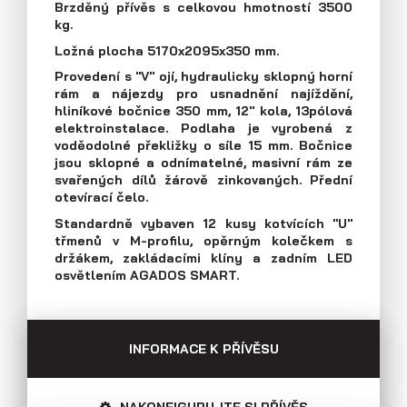
Brzděný přívěs s celkovou hmotností 3500
Průmyslová 2081, 594 01 Velké Meziříčí
kg.
Tel: +420 566 653 311
Přívěsy s koly vedle ložné plochy
Ložná plocha 5170x2095x350 mm.
Fax: +420 566 653 368
(plechové bočnice)
Provedení s "V" ojí, hydraulicky sklopný horní
E-mail: obchod@agados.cz
rám a nájezdy pro usnadnění najíždění,
hliníkové bočnice 350 mm, 12" kola, 13pólová
elektroinstalace. Podlaha je vyrobená z
Sledujte nás
voděodolné překližky o síle 15 mm. Bočnice
jsou sklopné a odnímatelné, masivní rám ze
svařených dílů žárově zinkovaných. Přední
otevírací čelo.
Standardně vybaven 12 kusy kotvících "U"
třmenů v M-profilu, opěrným kolečkem s
držákem, zakládacími klíny a zadním LED
osvětlením AGADOS SMART.
INFORMACE K PŘÍVĚSU
Přívěsy s koly vedle ložné plochy
(překližkové a hliníkové bočnice)