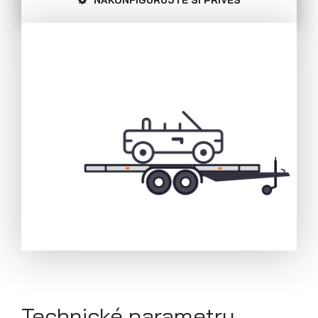
NAKONFIGURUJTE SI PŘÍVĚS
Přívěsy s koly pod ložnou plochou
(hliníkové a plechové bočnice)
Technické parametry