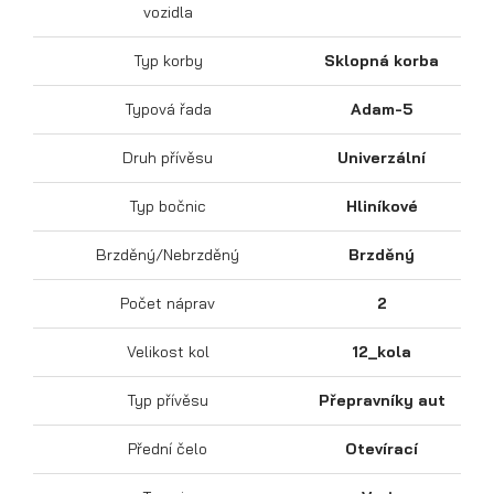
vozidla
Typ korby
Sklopná korba
Typová řada
Adam-5
Sklápěcí přívěsy
Druh přívěsu
Univerzální
Typ bočnic
Hliníkové
Brzděný/Nebrzděný
Brzděný
Počet náprav
2
Velikost kol
12_kola
Typ přívěsu
Přepravníky aut
Přední čelo
Otevírací