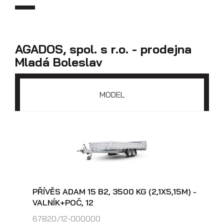
AGADOS, spol. s r.o. - prodejna
Mladá Boleslav
MODEL
Skříňové přívěsy
PŘÍVĚS ADAM 15 B2, 3500 KG (2,1X5,15M) -
VALNÍK+POČ, 12
67820/12-000000