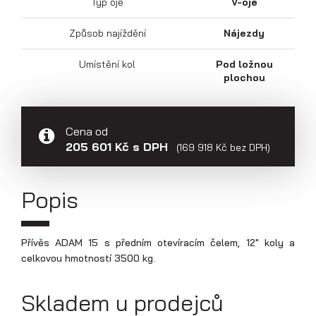
Typ oje
V-oje
Přepravníky aut
Způsob najíždění
Nájezdy
Umístění kol
Pod ložnou
plochou
Cena od
205 601 Kč s DPH
(169 918 Kč bez DPH)
Popis
Multipřepravníky VZ O
Přívěs ADAM 15 s předním otevíracím čelem, 12" koly a
celkovou hmotností 3500 kg.
Skladem u prodejců