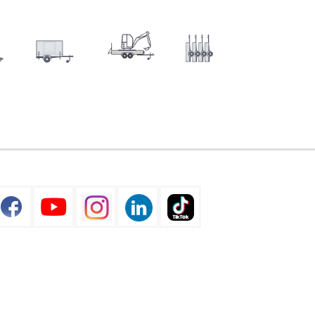
Skladové
Výprodej
přívěsy