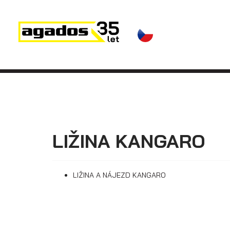
Novinky a články
Přívěsy
Prodejci
Kontakt
AGA KIT
Přívěsy s koly
vedle ložné
Videa
plochy
(plechové
AGADOS
bočnice)
LIŽINA KANGARO
LIŽINA A NÁJEZD KANGARO