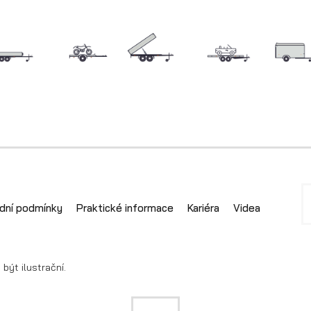
Skříňové přívěsy
Přepravníky
minibagrů
dní podmínky
Praktické informace
Kariéra
Videa
ýt ilustrační.