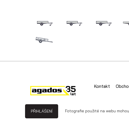
Přepravníky aut
Multipřepravníky
VZ O
Kontakt
Obcho
Fotografie použité na webu mohou b
PŘIHLÁŠENÍ