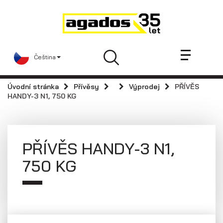
Novinky a články
Přívěsy
Prodejci
Čeština
Kontakt
AGA KIT
Úvodní stránka
Přívěsy
Výprodej
PŘÍVĚS
Videa
HANDY-3 N1, 750 KG
AGADOS
Náhradní díly
PŘÍVĚS HANDY-3 N1,
Servis
750 KG
Skladové přívěsy
Praktické informace
Kariéra
Navštivte nás