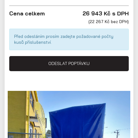
Přepravníky aut
Cena celkem
26 943 Kč s DPH
(22 267 Kč bez DPH)
Před odesláním prosím zadejte požadované počty
kusů příslušenství.
ODESLAT POPTÁVKU
Multipřepravníky VZ O