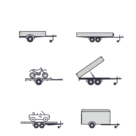
Přepravníky minibagrů