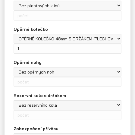
Opěrné kolečko
Opěrné nohy
Rezervní kolo s držákem
Přívěsy s koly pod ložnou plochou
(hliníkové a plechové bočnice)
Zabezpečení přívěsu