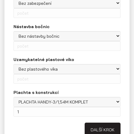
Nástavba bočnic
Uzamykatelné plastové víko
Přepravníky motocyklů
Plachta s konstrukcí
DALŠÍ KROK