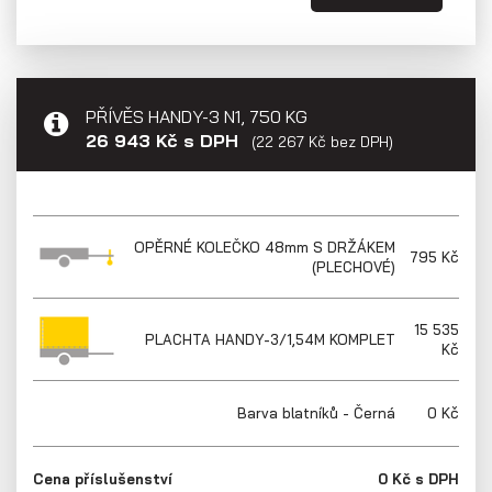
PŘÍVĚS HANDY-3 N1, 750 KG
Sklápěcí přívěsy
26 943 Kč s DPH
(22 267 Kč bez DPH)
OPĚRNÉ KOLEČKO 48mm S DRŽÁKEM
795 Kč
(PLECHOVÉ)
15 535
PLACHTA HANDY-3/1,54M KOMPLET
Kč
Barva blatníků - Černá
0 Kč
Cena příslušenství
0 Kč s DPH