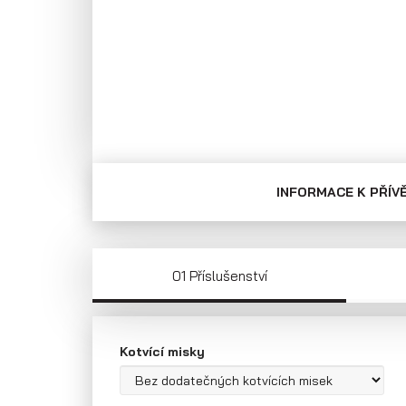
Přepravníky aut
Multipřepravníky
VZ O
INFORMACE K PŘÍV
01 Příslušenství
Kotvící misky