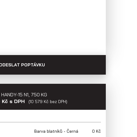
Skladové
Výprodej
přívěsy
ODESLAT POPTÁVKU
 HANDY-15 N1, 750 KG
0 Kč s DPH
(10 579 Kč bez DPH)
Barva blatníků - Černá
0 Kč