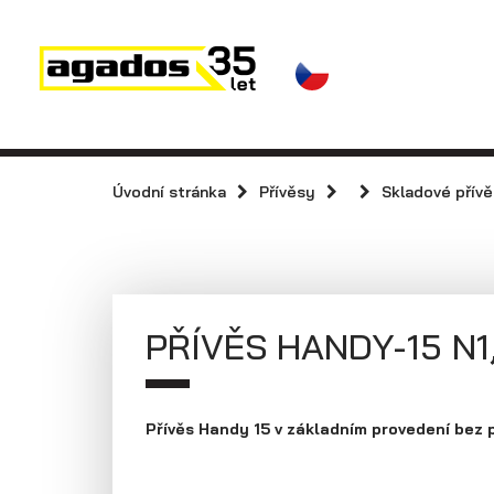
Novinky a články
Přívěsy
Prodejci
Kontakt
AGA KIT
Přívěsy s koly
vedle ložné
Úvodní stránka
Přívěsy
Skladové přív
Videa
plochy
(plechové
AGADOS
bočnice)
PŘÍVĚS HANDY-15 N1
Přívěs Handy 15 v základním provedení bez p