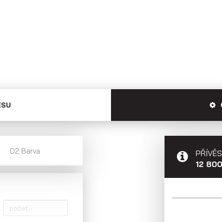
Skříňové přívěsy
Přepravníky
minibagrů
ĚSU
02 Barva
PŘÍVĚS
12 80