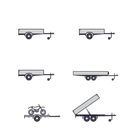
Přepravníky motocyklů