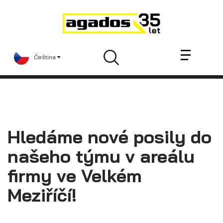
Novinky a články
Přívěsy
Prodejci
Čeština
Kontakt
AGA KIT
Videa
AGADOS
Náhradní díly
Hledáme nové posily do
Servis
našeho týmu v areálu
Skladové přívěsy
firmy ve Velkém
Praktické informace
Meziříčí!
Kariéra
Navštivte nás