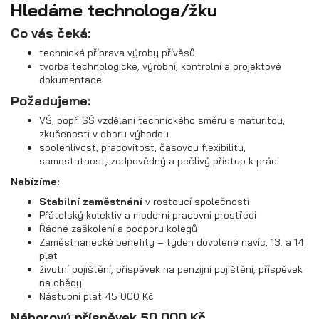
Hledáme technologa/žku
Průmyslová 2081, 594 01 Velké Meziříčí
Tel: +420 566 653 311
Co vás čeká:
Přívěsy s koly vedle ložné plochy
Fax: +420 566 653 368
(plechové bočnice)
technická příprava výroby přívěsů
E-mail: obchod@agados.cz
tvorba technologické, výrobní, kontrolní a projektové
dokumentace
Požadujeme:
Sledujte nás
VŠ, popř. SŠ vzdělání technického směru s maturitou,
zkušenosti v oboru výhodou
spolehlivost, pracovitost, časovou flexibilitu,
samostatnost, zodpovědný a pečlivý přístup k práci
Nabízíme:
Stabilní zaměstnání
v rostoucí společnosti
Přátelský kolektiv a moderní pracovní prostředí
Řádné zaškolení a podporu kolegů
Zaměstnanecké benefity – týden dovolené navíc, 13. a 14.
plat
životní pojištění, příspěvek na penzijní pojištění, příspěvek
na obědy
Přívěsy s koly vedle ložné plochy
Nástupní plat 45 000 Kč
(překližkové a hliníkové bočnice)
Náborový příspěvek 50 000 Kč