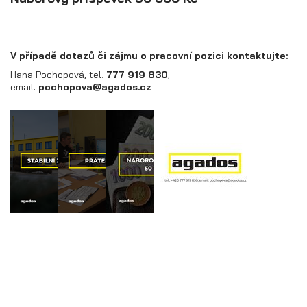
V případě dotazů či zájmu o pracovní pozici kontaktujte:
Hana Pochopová, tel.
777 919 830
,
email:
pochopova@agados.cz
Přívěsy s koly pod ložnou plochou
(hliníkové a plechové bočnice)