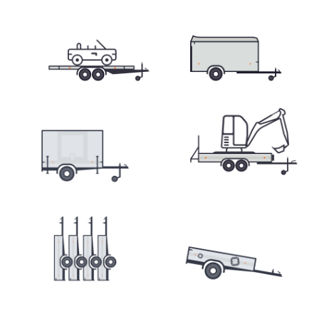
Sklápěcí přívěsy