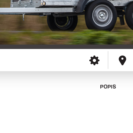
Skříňové přívěsy
Přepravníky
minibagrů
POPIS