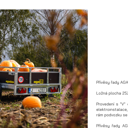
Přívěsy řady AGA
Ložná plocha 25
Provedení s "V" 
elektroinstalace
rám podvozku se 
Přívěsy řady AG