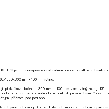
 KIT EP6 jsou dvounápravové nebrzděné přívěsy s celkovou hmotnost
20x1300x300 mm + 100 mm reling.
ojí, překližkové bočnice 300 mm + 100 mm vestavěný reling, 13" ko
, podlaha je vyrobená z voděodolné překližky o síle 9 mm. Masivní c
čtyřmi příčkami pod podlahou.
A KIT jsou vybaveny 6 kusy kotvících misek v podlaze, opěrným