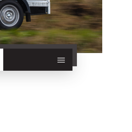
Skladové
Výprodej
přívěsy