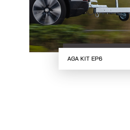
Přepravníky aut
Multipřepravníky
VZ O
AGA KIT EP6