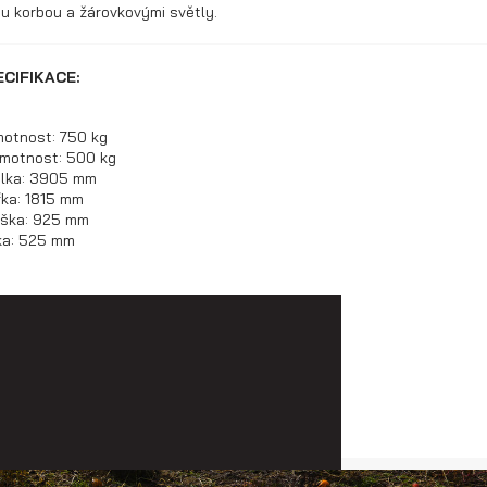
u korbou a žárovkovými světly.
CIFIKACE:
otnost: 750 kg
motnost: 500 kg
élka: 3905 mm
řka: 1815 mm
ýška: 925 mm
ka: 525 mm