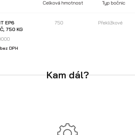
Celková hmotnost
Typ bočnic
IT EP6
750
Překližkové
Č, 750 KG
0000
bez DPH
Kam dál?