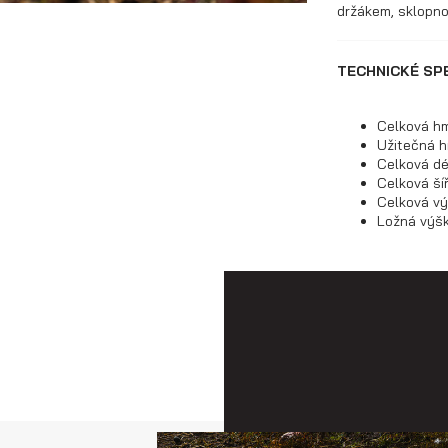
držákem, sklopno
TECHNICKÉ SPE
Celková hm
Užitečná h
Celková d
Celková ší
Celková v
Ložná výš